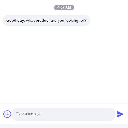
4:07 AM
迅速な連絡
Good day, what product are you looking for?
テレ
86-136-99415698
メール
cdaohe88@aliyun.com
アドレス
4-502、No.8 Yingbinの道、Jinniu地区、成都、四川、中国
プライバシーポリシー
|
地図
中国 良い 品質 アミノ酸の液体肥料 提供者 著作権 2019-2026
Chengdu Chelation Biology Technology Co., Ltd. すべて 権利は保
護されています.