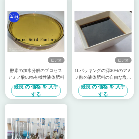
ビデオ
ビデオ
酵素の加水分解のプロセス
1Lパッキングの源30%のアミ
アミノ酸50%有機性液体肥料
ノ酸の液体肥料の自由な塩素
を植えて下さい
最良 の 価格 を 入手
最良 の 価格 を 入手
する
する