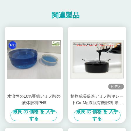
関連製品
ビデオ
水溶性の10%亜鉛アミノ酸の
植物成長促進アミノ酸キレー
液体肥料PH8
トCa-Mg液状有機肥料 果樹
専用
最良 の 価格 を 入手
最良 の 価格 を 入手
する
する