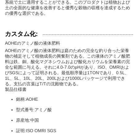
系統で土に適用することができる。このプロダクトは植物および
土の全面的な健康を改善すると優秀な穀物の収穫を達成するため
の優秀な選択である。
カスタム化:
AOHEのアミノ酸の液体肥料
AOHEのアミノ酸の液体肥料は庭のための完全な釣り合った栄養
物の補足そして植物成長の興奮剤である。この液体のアミノ酸肥
料は鉄、銅、酸化マグネシウムおよび酸化カリウムを栄養素の完
全な範囲に与える。それに4.0-7.0のpHがあり、ISO、OMRIおよ
びSGSによって証明される。最低順序量は1TONであり、0.5L、
1L、5L、10L、20L、200Lおよび1000Lパッケージで利用でき
る。支払の言葉はT/Tの沈殿物である。
製品仕様書
銘柄:AOHE
型式番号:アミノ酸
原産地:中国
証明:ISO OMRI SGS