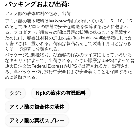
パッキングおよび出荷:
アミノ酸の液体肥料の包み、出荷
アミノ酸の液体肥料はleak-proof帽子が付いている1、5、10、15
のそして25ガロンの容器で安全な輸送を保障するために包まれ
る。プロダクトが船積みの間に最適の状態に残ることを保障する
ためには、容器は材料の沢山の緩和のdouble-wall波形箱にしっか
り密封され、置かれる。荷箱は製品名そして製造年月日とはっき
りそして顕著に分類される。
パッケージは郵送物および顧客の好みのサイズによっていろいろ
なキャリアによって、出荷される。小さい順序はUSPSによって普
通大口注文はFederal ExpressかUPSで出荷されるが、出荷され
る。各パッケージは旅行中安全および安全着くことを保障するた
めに追跡される。
タグ:
Npkの液体の有機肥料
アミノ酸の複合体の液体
アミノ酸の葉状スプレー