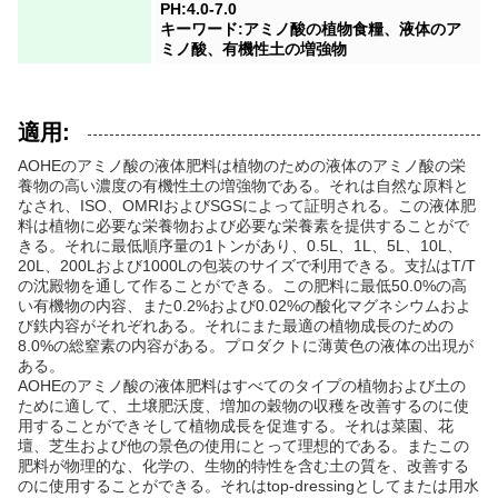
PH:4.0-7.0
キーワード:アミノ酸の植物食糧、液体のア
ミノ酸、有機性土の増強物
適用:
AOHEのアミノ酸の液体肥料は植物のための液体のアミノ酸の栄
養物の高い濃度の有機性土の増強物である。それは自然な原料と
なされ、ISO、OMRIおよびSGSによって証明される。この液体肥
料は植物に必要な栄養物および必要な栄養素を提供することがで
きる。それに最低順序量の1トンがあり、0.5L、1L、5L、10L、
20L、200Lおよび1000Lの包装のサイズで利用できる。支払はT/T
の沈殿物を通して作ることができる。この肥料に最低50.0%の高
い有機物の内容、また0.2%および0.02%の酸化マグネシウムおよ
び鉄内容がそれぞれある。それにまた最適の植物成長のための
8.0%の総窒素の内容がある。プロダクトに薄黄色の液体の出現が
ある。
AOHEのアミノ酸の液体肥料はすべてのタイプの植物および土の
ために適して、土壌肥沃度、増加の穀物の収穫を改善するのに使
用することができそして植物成長を促進する。それは菜園、花
壇、芝生および他の景色の使用にとって理想的である。またこの
肥料が物理的な、化学の、生物的特性を含む土の質を、改善する
のに使用することができる。それはtop-dressingとしてまたは用水