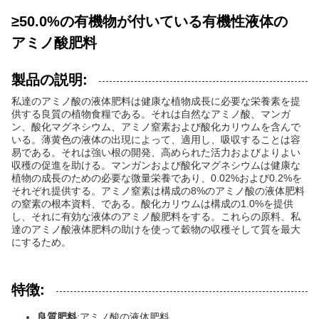
≥50.0%の有機物が付いている有機性液体の
アミノ酸肥料
製品の説明:
私達のアミノ酸の液体肥料は健康な植物成長に必要な栄養素を提
供する良質の植物食糧である。それは自然なアミノ酸、マンガ
ン、酸化マグネシウム、アミノ窒素および酸化カリウムを含んで
いる。薄黄色の液体の出現によって、適用し、吸収することは容
易である。それは強い根の開発、高められた活力およびよりよい
収穫の促進を助ける。マンガンおよび酸化マグネシウムは健康な
植物の成長のための必要な微量栄養であり、0.02%および0.2%を
それぞれ提供する。アミノ窒素は構成の8%のアミノ酸の液体肥料
の窒素の根本資料、である。酸化カリウムは構成の1.0%を提供
し、それに有効な液体のアミノ酸肥料をする。これらの原料、私
達のアミノ酸液体肥料の助けを使って穀物の収穫そして質を最大
にするため。
特徴:
良質肥料
:アミノ酸の液体肥料