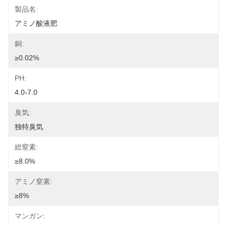
製品名:
アミノ酸液肥
銅:
≥0.02%
PH:
4.0-7.0
臭気:
独特臭気
総窒素:
≥8.0%
アミノ窒素:
≥8%
マンガン: