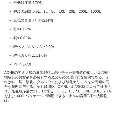
最低順序量:1TON
包装の細部:0.5L、1L、5L、10L、20L、200L、1000L
支払の言葉:T/Tの沈殿物
鉄:≥0.02%
銅:≥0.02%
酸化マグネシウム:≥0.2%
酸化カリウム:≥1.0%
PH:4.0-7.0
AOHEのアミノ酸の液体肥料は釣り合った栄養物の補足および植
物成長の興奮剤を必要とする庭のための理想的な解決である。そ
れは鉄、銅、酸化マグネシウムおよび酸化カリウムを栄養素の完
全な範囲に与える。それはISO、OMRIおよびSGSによって証明さ
れ、最低順序量の1TONと来る。0.5L、1L、5L、10L、20L、200L
および1000Lパッケージで利用できる、支払の言葉T/Tの沈殿物
は。