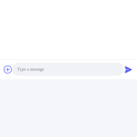
専用
最良 の 価格 を 入手
最良 の 価格 を 入手
する
する
ビデオ
ビデオ
酵素の加水分解のプロセス
1Lパッキングの源30%のアミ
アミノ酸50%有機性液体肥料
ノ酸の液体肥料の自由な塩素
Photo
を植えて下さい
最良 の 価格 を 入手
最良 の 価格 を 入手
Video Call
する
する
Audio Call