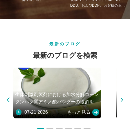
DDU、およびDDP。 お客様のあら
ゆる懸念に対する最良の解決策を見
つけるお手伝いをいたします。
最新のブログ
最新のブログを検索
生体刺激剤製剤における加水分解コーン
発酵


タンパク質アミノ酸パウダーの役割を理
業プ
解する
07-21 2026
もっと見る
06