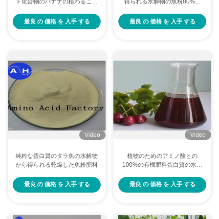
ト化合物のバナナの植わること
得られる水解物の魚粉80%蛋
のための有機性バナナ肥料スペ
白質の粉
シャル
最良 の 価格 を 入手 する
最良 の 価格 を 入手 する
Video
Video
純粋な蛋白質のタラ魚の水解物
植物のためのアミノ酸との
から得られる乾燥した魚粉肥料
100%の有機肥料蛋白質の水解
物液体の50%
最良 の 価格 を 入手 する
最良 の 価格 を 入手 する