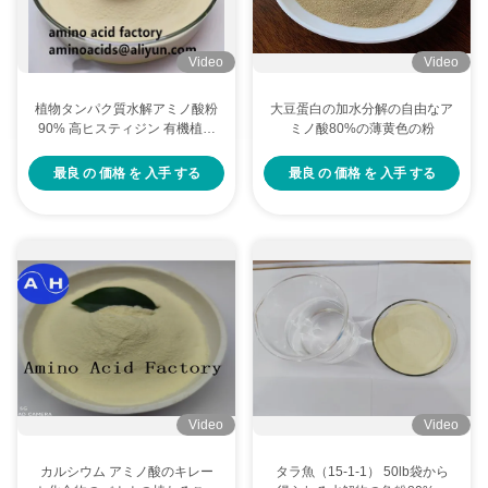
Video
Video
植物タンパク質水解アミノ酸粉
大豆蛋白の加水分解の自由なア
90% 高ヒスティジン 有機植物
ミノ酸80%の薄黄色の粉
栄養用
最良 の 価格 を 入手 する
最良 の 価格 を 入手 する
Video
Video
カルシウム アミノ酸のキレー
タラ魚（15-1-1） 50lb袋から