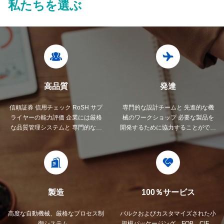
私たちを選ぶ
高品質
発達
信頼証券 信用チェック RoSH サプ
専門的な設計チームと 先進的な機
ライヤーの能力評価 企業には厳格
械のワークショップ 必要な製品を
な品質管理システムと 専門的なテ
開発するために協力することができ
ストラボがあります
ます.
製造
100％サービス
高度な自動機械、厳格なプロセス制
バルクおよびカスタマイズされた小
御システム。
規模パッケージング、FOB、CIF、