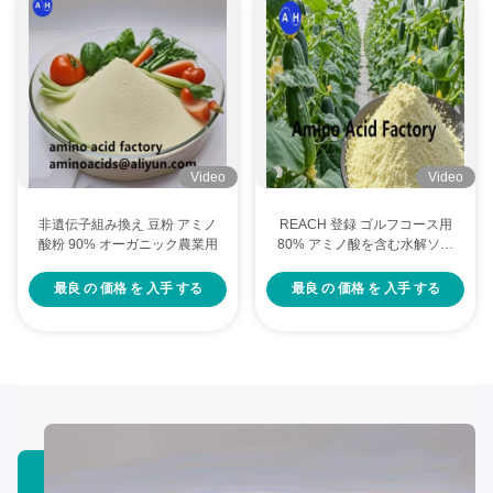
Video
Video
非遺伝子組み換え 豆粉 アミノ
REACH 登録 ゴルフコース用
酸粉 90% オーガニック農業用
80% アミノ酸を含む水解ソー
ヤタンパク質
最良 の 価格 を 入手 する
最良 の 価格 を 入手 する