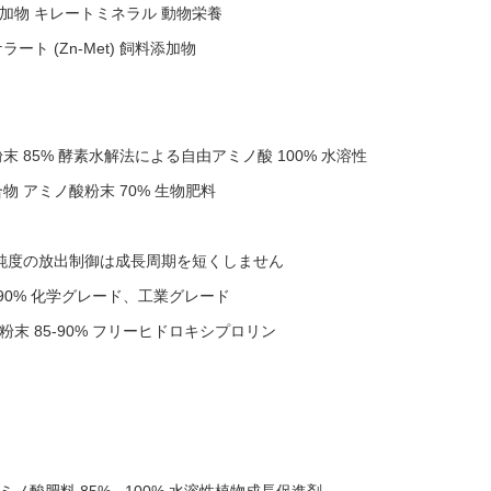
加物 キレートミネラル 動物栄養
ト (Zn-Met) 飼料添加物
 85% 酵素水解法による自由アミノ酸 100% 水溶性
 アミノ酸粉末 70% 生物肥料
5%純度の放出制御は成長周期を短くしません
90% 化学グレード、工業グレード
末 85-90% フリーヒドロキシプロリン