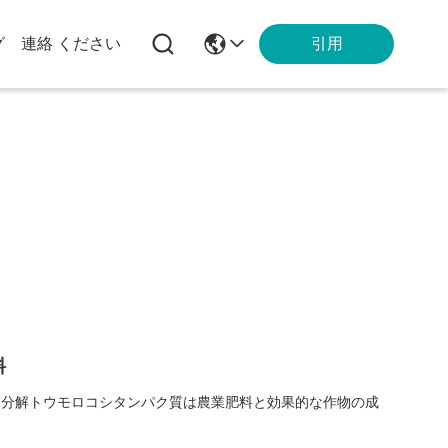
引用
グ
連絡 ください
料
水分解トウモロコシタンパク質は農業肥料と効果的な作物の成