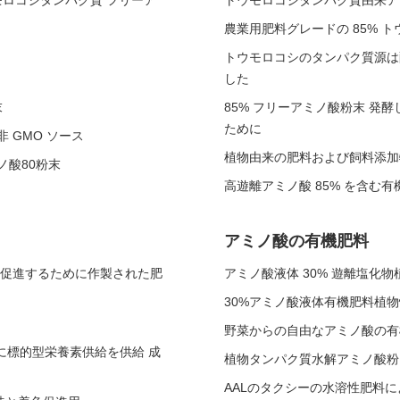
ウモロコシタンパク質 フリーア
トウモロコシタンパク質由来アミノ
農業用肥料グレードの 85% 
トウモロコシのタンパク質源は
した
末
85% フリーアミノ酸粉末 発
ために
非 GMO ソース
植物由来の肥料および飼料添加
ノ酸80粉末
高遊離アミノ酸 85% を含む
アミノ酸の有機肥料
を促進するために作製された肥
アミノ酸液体 30% 遊離塩化
30%アミノ酸液体有機肥料植
野菜からの自由なアミノ酸の有
に標的型栄養素供給を供給 成
植物タンパク質水解アミノ酸粉 
AALのタクシーの水溶性肥料