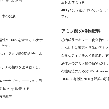
味と着色促進用
ムおよびほう素
400g / ほう素が付いてい
ナナ木の発展
ウム
アミノ酸の植物肥料
性の100%を含めて,バナナ
植物成長のキレート化合物のマ
のために
こんにちは窒素の液体のアミノ
の、アミノ酸25%配合、水
自然なアミノ酸の植物肥料、有
液体州のアミノ酸の植物肥料カ
バナナの植物をより強くし、
有機農法のための30% Aminoacid
10-0-25有機性NPKは野
%のバナナプランテーション用
 輸送 を 改善 する
有機肥料