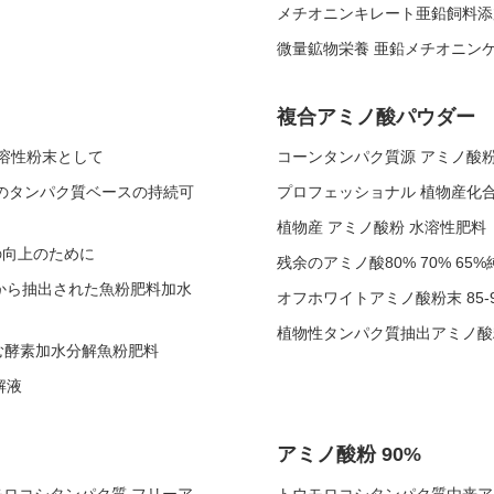
メチオニンキレート亜鉛飼料添
微量鉱物栄養 亜鉛メチオニンケラー
複合アミノ酸パウダー
水溶性粉末として
コーンタンパク質源 アミノ酸粉末
のタンパク質ベースの持続可
プロフェッショナル 植物産化合物
植物産 アミノ酸粉 水溶性肥料
養の向上のために
残余のアミノ酸80% 70% 6
から抽出された魚粉肥料加水
オフホワイトアミノ酸粉末 85-
植物性タンパク質抽出アミノ酸粉
む酵素加水分解魚粉肥料
解液
アミノ酸粉 90%