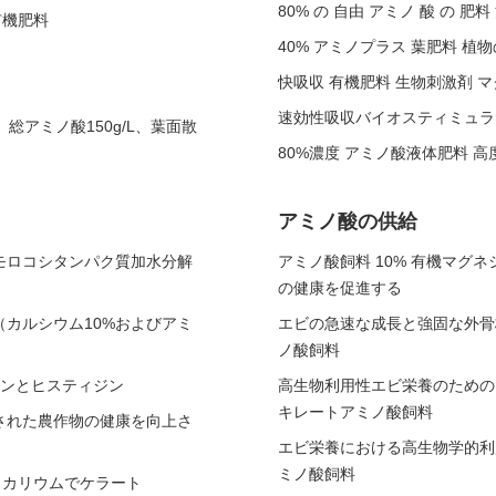
80% の 自由 アミノ 酸 の 肥料
有機肥料
40% アミノプラス 葉肥料 植
快吸収 有機肥料 生物刺激剤 
速効性吸収バイオスティミュラント
総アミノ酸150g/L、葉面散
80%濃度 アミノ酸液体肥料 
アミノ酸の供給
モロコシタンパク質加水分解
アミノ酸飼料 10% 有機マグネ
の健康を促進する
カルシウム10%およびアミ
エビの急速な成長と強固な外骨
ノ酸飼料
リンとヒスティジン
高生物利用性エビ栄養のための
キレートアミノ酸飼料
ートされた農作物の健康を向上さ
エビ栄養における高生物学的利
ミノ酸飼料
ンとカリウムでケラート