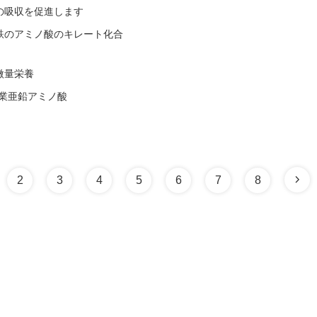
の吸収を促進します
鉄のアミノ酸のキレート化合
微量栄養
、農業亜鉛アミノ酸
2
3
4
5
6
7
8