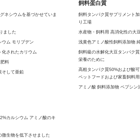
飼料蛋白質
マグネシウムを基づかせていま
飼料タンパク質サプリメント加
り工場
りました
水産物・飼料用 高消化性の大
ウム モリブデン
浅黄色アミノ酸性飼料添加物 
ト化されたカリウム
飼料級の水解化大豆タンパク質
栄養のために
樹肥料
高粗タンパク質50%および酸
素そして亜鉛
ペットフードおよび家畜飼料用
アミノ酸 飼料添加物 ペプシ
2%カルシウム アミノ酸のキ
の微生物を低下させました