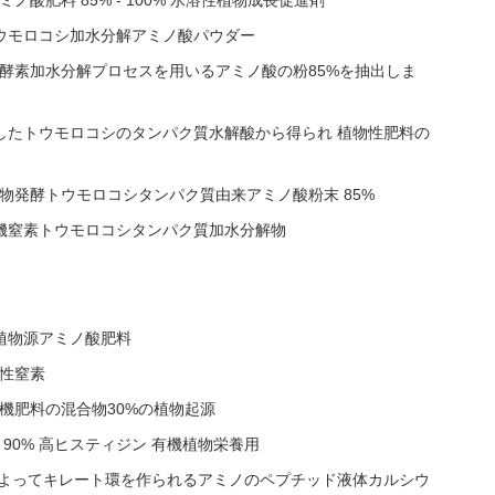
酸肥料 85% - 100% 水溶性植物成長促進剤
トウモロコシ加水分解アミノ酸パウダー
酵素加水分解プロセスを用いるアミノ酸の粉85%を抽出しま
酵したトウモロコシのタンパク質水解酸から得られ 植物性肥料の
物発酵トウモロコシタンパク質由来アミノ酸粉末 85%
有機窒素トウモロコシタンパク質加水分解物
物植物源アミノ酸肥料
物性窒素
機肥料の混合物30%の植物起源
90% 高ヒスティジン 有機植物栄養用
によってキレート環を作られるアミノのペプチッド液体カルシウ