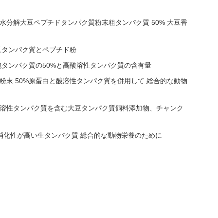
水分解大豆ペプチドタンパク質粉末粗タンパク質 50% 大豆香
豆タンパク質とペプチド粉
純タンパク質の50%と高酸溶性タンパク質の含有量
粉末 50%原蛋白と酸溶性タンパク質を併用して 総合的な動物
可溶性タンパク質を含む大豆タンパク質飼料添加物、チャンク
ン消化性が高い生タンパク質 総合的な動物栄養のために