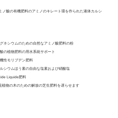
るLアミノ酸の有機肥料のアミノのキレート環を作られた液体カルシ
グネシウムのための自然なアミノ酸肥料の粉
酸の植物肥料の用水系統サポート
機性モリブデン肥料
ルシウムほう素の自由な塩素および硝酸塩
e Liquide肥料
菜の顕花植物の木のための解放の芝生肥料を遅らせます