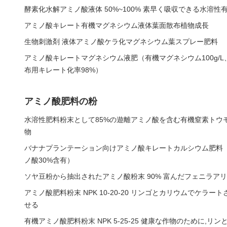
酵素化水解アミノ酸液体 50%~100% 素早く吸収できる水溶性
アミノ酸キレート有機マグネシウム液体葉面散布植物成長
生物刺激剤 液体アミノ酸ケラ化マグネシウム葉スプレー肥料
アミノ酸キレートマグネシウム液肥（有機マグネシウム100g/L、
布用キレート化率98%）
アミノ酸肥料の粉
水溶性肥料粉末として85%の遊離アミノ酸を含む有機窒素トウ
物
バナナプランテーション向けアミノ酸キレートカルシウム肥料（
ノ酸30%含有）
ソヤ豆粉から抽出されたアミノ酸粉末 90% 富んだフェニラア
アミノ酸肥料粉末 NPK 10-20-20 リンゴとカリウムでケラ
せる
有機アミノ酸肥料粉末 NPK 5-25-25 健康な作物のために,リ