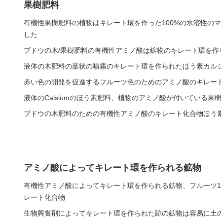
果樹肥料
有機性果樹肥料の植物はキレート環を作った100%の水溶性の
した
ブドウの木/果樹肥料の有機性アミノ酸は鉱物のキレート環を作
液体の木肥料の葉状の噴霧のキレート環を作られたほう素カルシ
赤い色の開発を促進するフルーツ色のためのアミノ酸のキレー
液体のCalsiumのほう素肥料、植物のアミノ酸が付いている果
ブドウの木肥料のための有機性アミノ酸のキレート化合物ほう
アミノ酸によってキレート環を作られる鉱物
有機性アミノ酸によってキレート環を作られる鉱物、フルーツ1
レート化合物
生物興奮剤によってキレート環を作られた跡の鉱物は容易に土