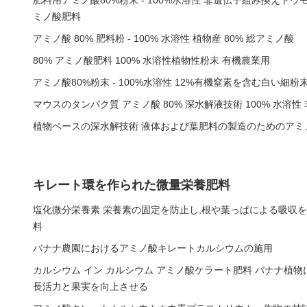
肥料用アミノ酸80%粉末 - 100%水溶性 非遺伝子組み換えト
ミノ酸肥料
アミノ酸 80% 肥料粉 - 100% 水溶性 植物産 80% 総アミノ酸
80% アミノ酸肥料 100% 水溶性植物性粉末 有機農業用
アミノ酸80%粉末 - 100%水溶性 12%有機窒素を含む白い細粉
マウスのタンパク質 アミノ酸 80% 深水解液技術 100% 水溶性 
植物ベースの深水解技術 液体および葉肥料の製造のためのアミ
キレート環を作られた微量栄養肥料
塩化微分栄養素 栄養素の固定を防止し,根や葉っぱによる吸収
料
バナナ農園におけるアミノ酸キレートカルシウムの施用
カルシウム イン カルシウム アミノ酸ケラート肥料 バナナ植物
長活力と果実を向上させる