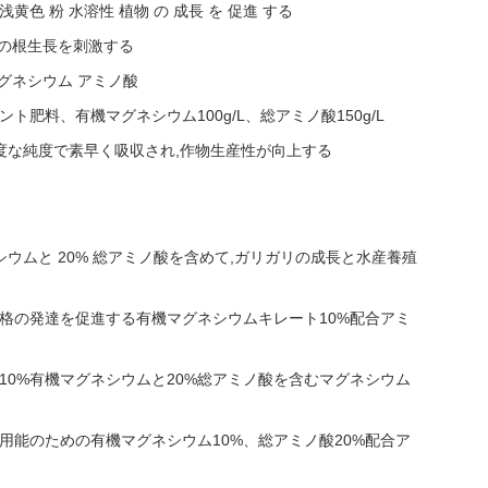
 浅黄色 粉 水溶性 植物 の 成長 を 促進 する
物の根生長を刺激する
マグネシウム アミノ酸
肥料、有機マグネシウム100g/L、総アミノ酸150g/L
高度な純度で素早く吸収され,作物生産性が向上する
シウムと 20% 総アミノ酸を含めて,ガリガリの成長と水産養殖
格の発達を促進する有機マグネシウムキレート10%配合アミ
10%有機マグネシウムと20%総アミノ酸を含むマグネシウム
用能のための有機マグネシウム10%、総アミノ酸20%配合ア