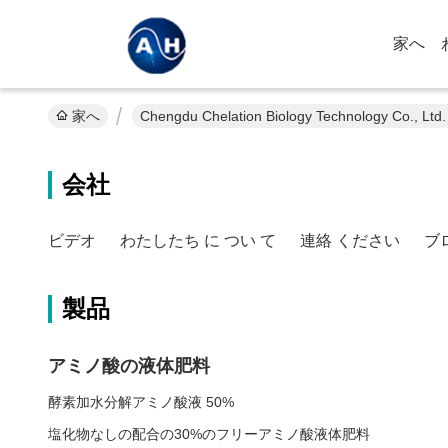
家へ
家へ
Chengdu Chelation Biology Technology Co., Lt
会社
ビデオ
わたしたち に つい て
連絡 ください
ブ
製品
アミノ酸の液体肥料
酵素加水分解アミノ酸液 50%
塩化物なしの配合の30%のフリーアミノ酸液体肥料