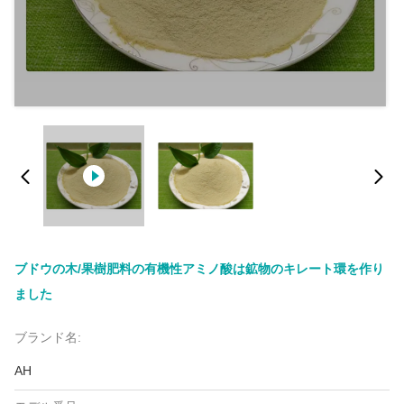
ブドウの木/果樹肥料の有機性アミノ酸は鉱物のキレート環を作り
ました
ブランド名:
AH