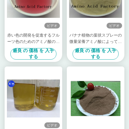
ビデオ
ビデオ
赤い色の開発を促進するフル
バナナ植物の葉状スプレーの
ーツ色のためのアミノ酸のキ
微量栄養アミノ酸によってキ
レート化されたカリウム
レート環を作られるカルシウ
最良 の 価格 を 入手
最良 の 価格 を 入手
ム マグネシウム亜鉛
する
する
ビデオ