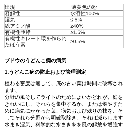
出現
薄黄色の粉
容解性
水溶性100%
湿気
≤ 5%
総アミノ酸
≥40%
有機性亜鉛
≥1.5%
有機性キレート環を作られ
≥0.5%
たほう素
ブドウのうどんこ病の病気
1.うどんこ病の防止および管理測定
植わる密度は適して、底の古い葉は時間に破壊され
ます、
分野の風そしてライトのためによいかどれが。庭を
きれいにし、それらを集中するか、または燃やすた
めに病気にかかった葉、病気および残りの枝を、そ
してそれら分野から明確取除き。それは減らします
水まき湿気、科学的な水まきをを風の解放を増強す