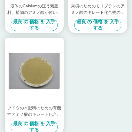
液体のCalsiumのほう素肥
果樹のためのモリブデンのア
料、植物のアミノ酸が付いて
ミノ酸のキレート化合物の高
いる果樹肥料
い窒素の有機肥料
最良 の 価格 を 入手
最良 の 価格 を 入手
する
する
ブドウの木肥料のための有機
性アミノ酸のキレート化合物
ほう素そして亜鉛
最良 の 価格 を 入手
する