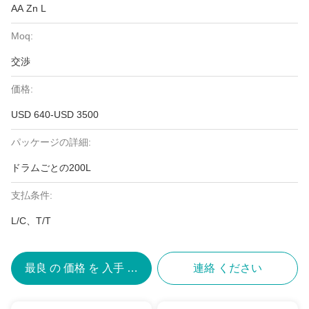
AA Zn L
Moq:
交渉
価格:
USD 640-USD 3500
パッケージの詳細:
ドラムごとの200L
支払条件:
L/C、T/T
最良 の 価格 を 入手 する
連絡 ください