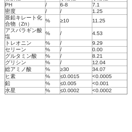
PH
/
6-8
7.1
密度
/
/
1.25
亜鉛キレート化
%
≥10
11.25
合物（Zn）
アスパラギン酸
%
/
4.53
塩
トレオニン
%
/
9.29
セリーン
%
/
0.00
グルタミン酸
%
/
8.21
グリシン
%
/
12.04
総アミノ酸
%
≥30
34.07
ヒ素
%
≤0.0015
<0.0005
鉛
%
≤0.005
<0.001
水星
%
≤0.0002
<0.0002