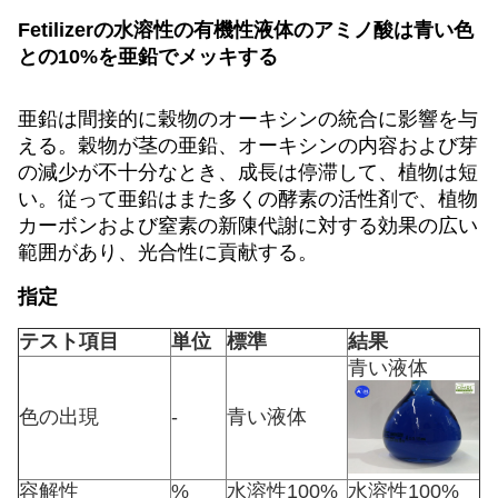
Fetilizerの水溶性の有機性液体のアミノ酸は青い色
との10%を亜鉛でメッキする
亜鉛は間接的に穀物のオーキシンの統合に影響を与
える。穀物が茎の亜鉛、オーキシンの内容および芽
の減少が不十分なとき、成長は停滞して、植物は短
い。従って亜鉛はまた多くの酵素の活性剤で、植物
カーボンおよび窒素の新陳代謝に対する効果の広い
範囲があり、光合性に貢献する。
指定
テスト項目
単位
標準
結果
青い液体
色の出現
-
青い液体
容解性
%
水溶性100%
水溶性100%