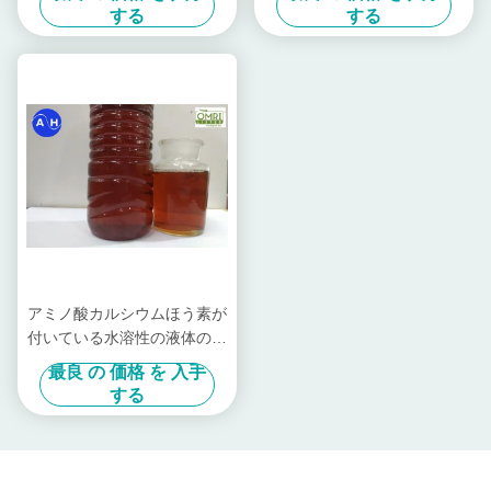
する
する
アミノ酸カルシウムほう素が
付いている水溶性の液体の葉
状スプレー肥料
最良 の 価格 を 入手
する