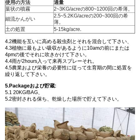
使用の方法
適量
葉状の噴霧
2~3KG/acreの800~1200回の希薄。
2.5~5.2KG/acreの200~300回の希
細流かんがい
薄。
土の処置
5-15kg/acre.
4.2機能を互いに高める殺虫剤とそれを混合して下さい、
4.3植物に最もよい吸収があるように10amの前にまたは
4pmの後でそれに吹きかけて下さい。
4.4雨が2hours入って来再スプレーそれ。
4.5農業および栄養の必要性に従って生育期の間に処置を
繰り返して下さい。
5.Packageおよび貯蔵:
5.1 20KG/BAG、
5.2密封される保ち、乾燥した場所で貯えて下さい。