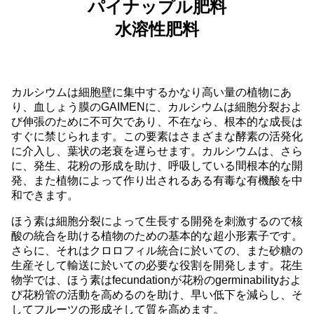
パイナップル肥料
水溶性肥料
カルシウムは細胞壁に集中するかなり高い量の植物にあ
り、血しょう膜のGAIMENに、カルシウムは細胞分裂およ
び伸張のために不可欠であり、不在なら、根本的な成長は
すぐに禁じられます。この要素はさまざまな酵素の活発化
に介入し、葉状の老衰を遅らせます。カルシウムは、さら
に、発生、花粉の形成を助け、呼吸している間根本的な開
発、また植物によって作り出されるある有毒な有機酸を中
和できます。
ほう素は細胞分裂によって生長する開発を刺激するので核
酸の統合を助ける植物のための基本的な超小形素子です。
さらに、それはクロロフィル統合に於いての、また砂糖の
生産そして輸送に於いての必要な役割を開発します。花生
物学では、ほう素はfecundationが花粉のgerminabilityおよ
び花粉管の活動を高めるのを助け、早い低下を減らし、そ
してフルーツの形成そして質を高めます。