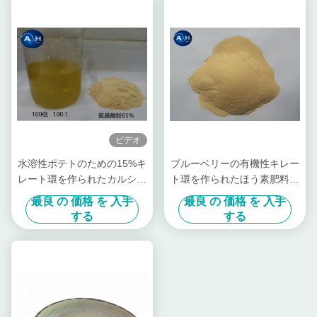
ビデオ
水溶性ポテトのための15%キ
ブルーベリーの有機性キレー
レート環を作られたカルシウ
ト環を作られたほう素肥料、
ムほう素液体肥料
キレート環を作られたカルシ
最良 の 価格 を 入手
最良 の 価格 を 入手
ウム肥料
する
する