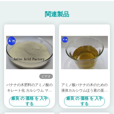
関連製品
ビデオ
バナナの木肥料のアミノ酸の
アミノ酸バナナの木のための
キレート化 カルシウム マグ
液体カルシウムほう素の葉状
ネシウム亜鉛ほう素のモリブ
肥料
最良 の 価格 を 入手
最良 の 価格 を 入手
デン
する
する