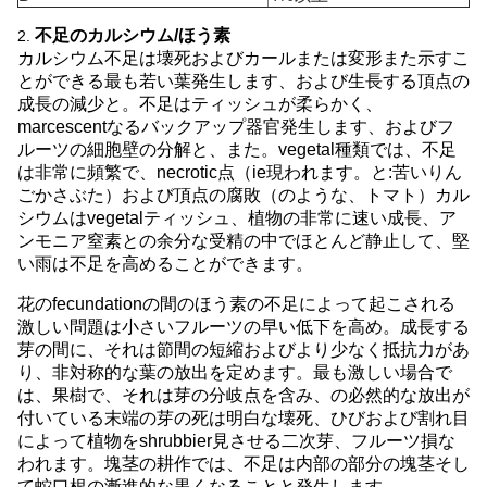
不足のカルシウム/ほう素
2.
カルシウム不足は壊死およびカールまたは変形また示すこ
とができる最も若い葉発生します、および生長する頂点の
成長の減少と。不足はティッシュが柔らかく、
marcescentなるバックアップ器官発生します、およびフ
ルーツの細胞壁の分解と、また。vegetal種類では、不足
は非常に頻繁で、necrotic点（ie現われます。と:苦いりん
ごかさぶた）および頂点の腐敗（のような、トマト）カル
シウムはvegetalティッシュ、植物の非常に速い成長、ア
ンモニア窒素との余分な受精の中でほとんど静止して、堅
い雨は不足を高めることができます。
花のfecundationの間のほう素の不足によって起こされる
激しい問題は小さいフルーツの早い低下を高め。成長する
芽の間に、それは節間の短縮およびより少なく抵抗力があ
り、非対称的な葉の放出を定めます。最も激しい場合で
は、果樹で、それは芽の分岐点を含み、の必然的な放出が
付いている末端の芽の死は明白な壊死、ひびおよび割れ目
によって植物をshrubbier見させる二次芽、フルーツ損な
われます。塊茎の耕作では、不足は内部の部分の塊茎そし
て蛇口根の漸進的な黒くなることと発生します。