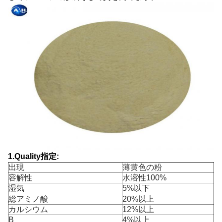
1.Quality指定:
出現
薄黄色の粉
容解性
水溶性100%
湿気
5%以下
総アミノ酸
20%以上
カルシウム
12%以上
B
4%以上