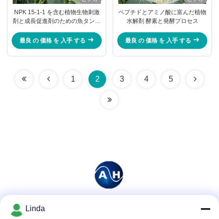
NPK 15-1-1 を含む植物生物刺激
ペプチドとアミノ酸に富んだ植物
剤と成長促進剤のための魚タンパ
水解剤 酵素と発酵プロセス
ク質水解剤
最良 の 価格 を 入手 する
最良 の 価格 を 入手 する
1
2
3
4
5
Linda
ソーシャル メディア