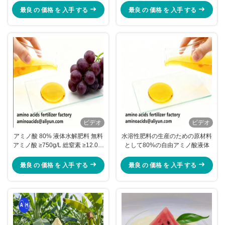
最良 の 価格 を 入手 する
最良 の 価格 を 入手 する
ビデオ
ビデオ
アミノ酸 80% 液体水解肥料 無料
水溶性肥料の生産のための原材料
アミノ酸 ≥750g/L 総窒素 ≥12.0%
として80%の自由アミノ酸液体
有機農業のための高溶性
最良 の 価格 を 入手 する
最良 の 価格 を 入手 する