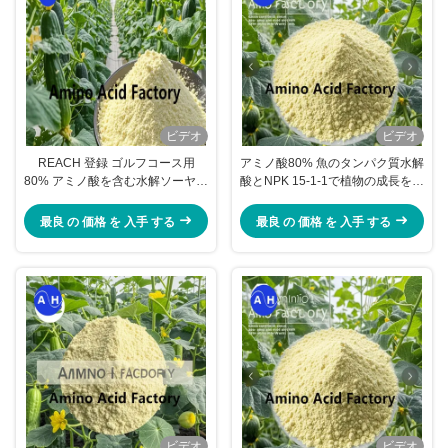
ビデオ
ビデオ
REACH 登録 ゴルフコース用
アミノ酸80% 魚のタンパク質水解
80% アミノ酸を含む水解ソーヤタ
酸とNPK 15-1-1で植物の成長を促
ンパク質
進します
最良 の 価格 を 入手 する
最良 の 価格 を 入手 する
ビデオ
ビデオ