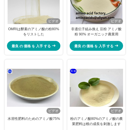
ビデオ
ビデオ
OMRIは酵素のアミノ酸の粉80%
非遺伝子組み換え 豆粉 アミノ酸
をリストした
粉 90% オーガニック農業用
最良 の 価格 を 入手 する
最良 の 価格 を 入手 する
ビデオ
ビデオ
水溶性肥料のためのアミノ酸75%
粉のアミノ酸80%のアミノ酸の農
業肥料は根の成長を刺激します