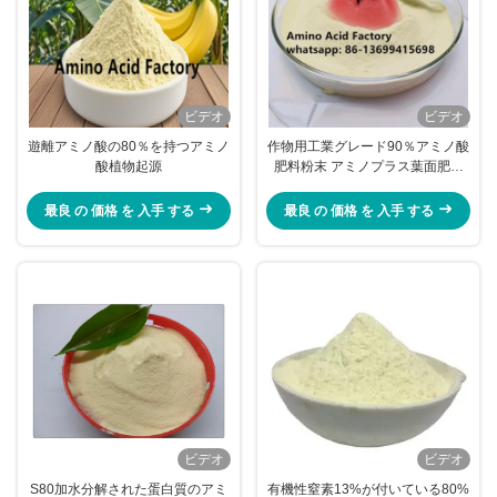
ビデオ
ビデオ
遊離アミノ酸の80％を持つアミノ
作物用工業グレード90％アミノ酸
酸植物起源
肥料粉末 アミノプラス葉面肥料
高効率・耐ストレス
最良 の 価格 を 入手 する
最良 の 価格 を 入手 する
ビデオ
ビデオ
S80加水分解された蛋白質のアミ
有機性窒素13%が付いている80%