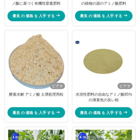
ノ酸に基づく有機性窒素肥料
の植物の源のアミノ酸肥料
最良 の 価格 を 入手 する
最良 の 価格 を 入手 する
ビデオ
ビデオ
酵素水解 アミノ酸 土壌処理用粒
水溶性肥料の自由なアミノ酸85%
の薄黄色の良い粉
最良 の 価格 を 入手 する
最良 の 価格 を 入手 する