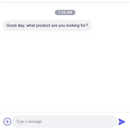
7:15 AM
迅速な連絡
Good day, what product are you looking for?
テレ
86-136-99415698
メール
cdaohe88@aliyun.com
アドレス
4-502、No.8 Yingbinの道、Jinniu地区、成都、四川、中国
プライバシーポリシー
|
地図
中国 良い 品質 アミノ酸の液体肥料 提供者 著作権 2019-2026
Chengdu Chelation Biology Technology Co., Ltd. すべて 権利は保
護されています.