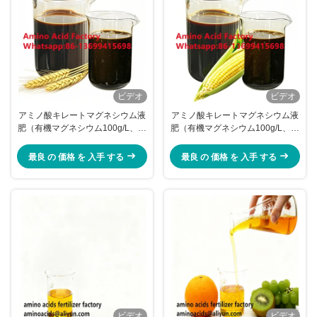
ビデオ
ビデオ
アミノ酸キレートマグネシウム液
アミノ酸キレートマグネシウム液
肥（有機マグネシウム100g/L、総
肥（有機マグネシウム100g/L、総
アミノ酸150g/L、葉面散布用キレ
アミノ酸150g/L含有）葉面散布用
ート化率98%）
最良 の 価格 を 入手 する
最良 の 価格 を 入手 する
ビデオ
ビデオ