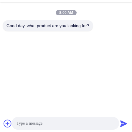
8:00 AM
迅速な連絡
Good day, what product are you looking for?
テレ
86-136-99415698
メール
cdaohe88@aliyun.com
アドレス
4-502、No.8 Yingbinの道、Jinniu地区、成都、四川、中国
プライバシーポリシー
|
地図
中国 良い 品質 アミノ酸の液体肥料 提供者 著作権 2019-2026
Chengdu Chelation Biology Technology Co., Ltd. すべて 権利は保
護されています.