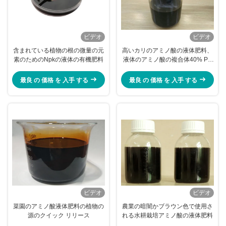
ビデオ
ビデオ
含まれている植物の根の微量の元
高いカリのアミノ酸の液体肥料、
素のためのNpkの液体の有機肥料
液体のアミノ酸の複合体40% PH
4 - 5
最良 の 価格 を 入手 する
最良 の 価格 を 入手 する
ビデオ
ビデオ
菜園のアミノ酸液体肥料の植物の
農業の暗闇かブラウン色で使用さ
源のクイック リリース
れる水耕栽培アミノ酸の液体肥料