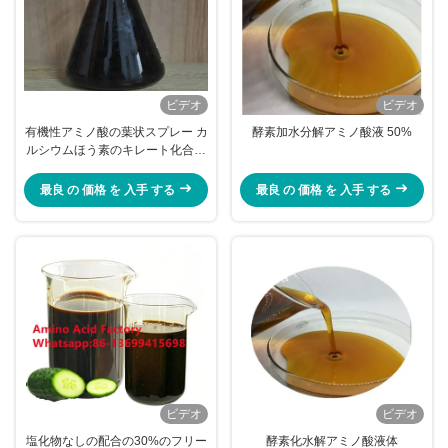
ビデオ
ビデオ
有機性アミノ酸の葉状スプレー カ
酵素加水分解アミノ酸液 50%
ルシウムほう素のキレート化合物
の葉菜
最良 の 価格 を 入手 する
最良 の 価格 を 入手 する
ビデオ
ビデオ
塩化物なしの配合の30%のフリー
酵素化水解アミノ酸液体