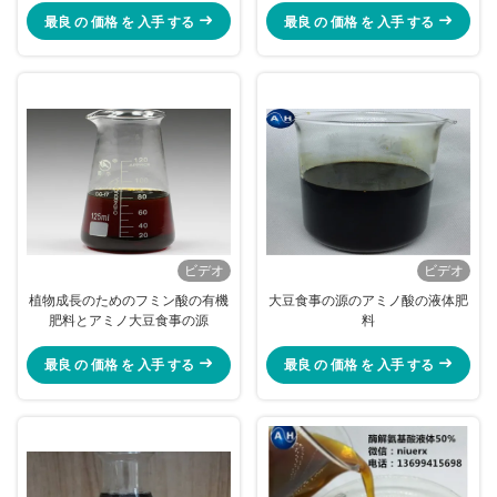
最良 の 価格 を 入手 する
最良 の 価格 を 入手 する
ビデオ
ビデオ
植物成長のためのフミン酸の有機
大豆食事の源のアミノ酸の液体肥
肥料とアミノ大豆食事の源
料
最良 の 価格 を 入手 する
最良 の 価格 を 入手 する