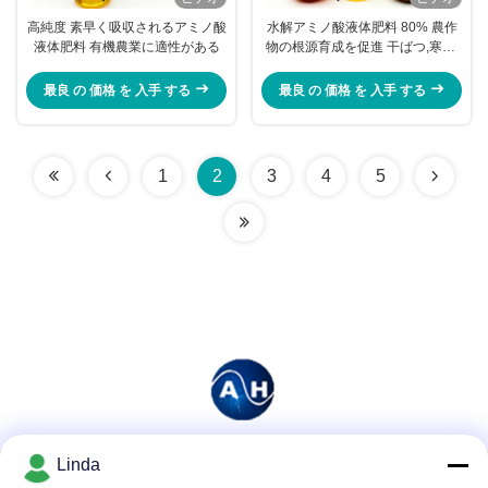
高純度 素早く吸収されるアミノ酸
水解アミノ酸液体肥料 80% 農作
液体肥料 有機農業に適性がある
物の根源育成を促進 干ばつ,寒さ,
病気に対する耐性を高める 植物
ソヤ豆粉から得られる
最良 の 価格 を 入手 する
最良 の 価格 を 入手 する
1
2
3
4
5
Linda
ソーシャル メディア