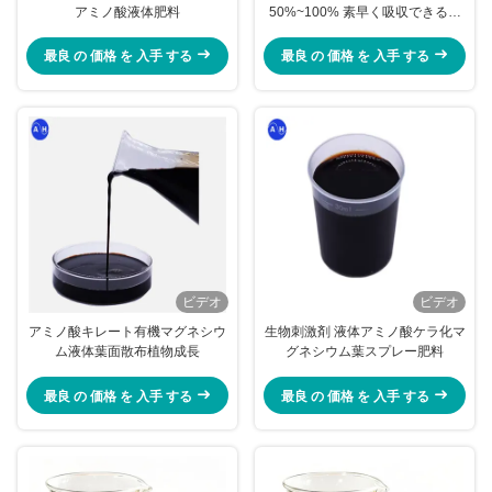
アミノ酸液体肥料
50%~100% 素早く吸収できる水
溶性有機肥料
最良 の 価格 を 入手 する
最良 の 価格 を 入手 する
ビデオ
ビデオ
アミノ酸キレート有機マグネシウ
生物刺激剤 液体アミノ酸ケラ化マ
ム液体葉面散布植物成長
グネシウム葉スプレー肥料
最良 の 価格 を 入手 する
最良 の 価格 を 入手 する