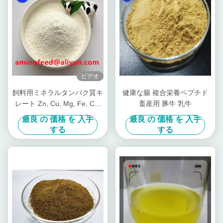
ビデオ
飼料用ミネラルタンパク質キ
健康な腸 複合栄養ペプチド
レート Zn, Cu, Mg, Fe, Co,
畜産用 豚牛 乳牛
Se 形態
最良 の 価格 を 入手
最良 の 価格 を 入手
する
する