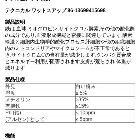
テクニカル ワットスアップ 86-13699415698
製品説明
鉄は,血球,ミオグロビン,サイトクロム酵素,その他の酸化酶
の成分であり,血液形成機能と密接に関連しています.酸素
輸送と細胞内生物学的酸化プロセス肝細胞や他の組織細胞
内のミトコンドリアやマイクロソームが不正常であると
き,サイトクロムCの含有量が減少します.タンパク質合成
とエネルギー利用が阻害されます皮膚が荒らされ 体重が
減ります
製品仕様
外見
白い粉末
湿度
≤ 5%
メチオリン
≥35%
有機鉄
≥15%
Pb (鉛)
≤ 10ppm
(アルセン) として
≤ 5ppm
機能