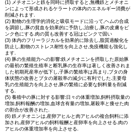
(1) メチオニンと鉄を同時に摂取すると,無機鉄とメチオニ
ンによって形成されるケラートの体内のエネルギー消費が
削減されます.
(2) 動物の生理学的消化と吸収モードに沿って,ヘムの合成
を調節し,豚の貧血を効果的に予防し,治療し,豚の皮膚をピ
ンク色にする.肉の質も改善する冠はピンクで固い
(3) 体内のフリーラジカルを効果的に除去し,脂質過酸化を
防止し,動物のストレス耐性を向上させ,免疫機能も強化し
ます.
(4) 豚の生殖能力への影響:鉄メチオニンを摂取した原始豚
の最初の繁殖生殖率と断乳豚の生存率は著しく改善されま
した初期死産率が低下し,子豚の繁殖率は高まり,ブタの身
体状態の改善とブタの屠殺率の減少に有利でした.主要母
乳の生殖能力を向上させ,豚の繁殖に必要な飼料量を削減
する.
(5) 養殖中の豚に対する影響:日々の体重増加,飼料摂取量の
増加,飼料報酬の増加,血球含有量の増加,屠殺率と痩せた肉
の割合が改善された.
(6) 鉄メチオニンは,産卵アヒルと肉アヒルの複合飼料に添
加され,産卵アヒルの飼料報酬と産卵率を向上させる.肉の
アヒルの体重増加率を向上させる.