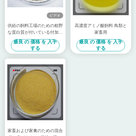
ビデオ
供給の飼料工場のための粗野
高濃度アミノ酸飼料 鳥類と
な蛋白質が付いている付加的
家畜用
なキレート環を作られた
最良 の 価格 を 入手
最良 の 価格 を 入手
Proteinate亜鉛Znの粉
する
する
家畜および家禽のための混合