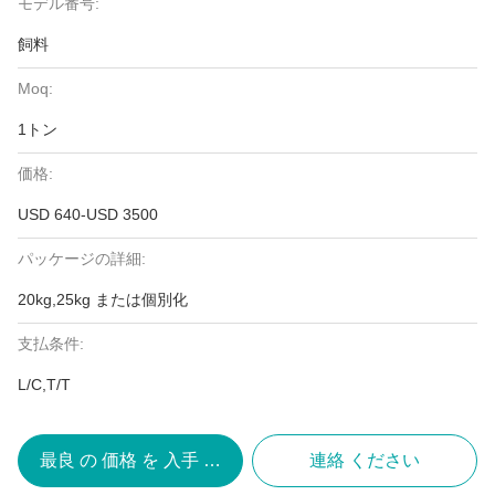
モデル番号:
飼料
Moq:
1トン
価格:
USD 640-USD 3500
パッケージの詳細:
20kg,25kg または個別化
支払条件:
L/C,T/T
最良 の 価格 を 入手 する
連絡 ください