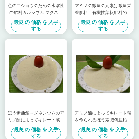
色のコショウのための水溶性
アミノの微量の元素は微量栄
の肥料カルシウム マグネシ
養肥料、有機性葉状肥料のキ
ウム亜鉛ホウ素モリブデン
レート環を作りました
最良 の 価格 を 入手
最良 の 価格 を 入手
する
する
ほう素亜鉛マグネシウムのア
アミノ酸によってキレート環
ミノ酸によってキレート環を
を作られるほう素肥料亜鉛マ
作られる微量栄養の薄黄色の
グネシウム水溶性肥料
最良 の 価格 を 入手
最良 の 価格 を 入手
粉の形態
する
する