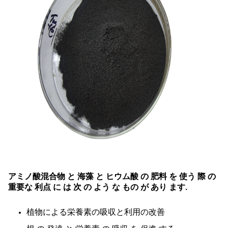
アミノ酸混合物 と 海藻 と ヒウム酸 の 肥料 を 使う 際 の
重要な 利点 に は 次 の よう な もの が あり ます.
植物による栄養素の吸収と利用の改善