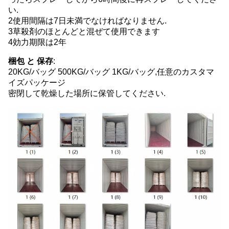
い.
2使用間隔は7日未満でなければなりません.
3草殺剤のほとんどと混ぜて使用できます
4効力期限は2年
梱包 と 保存
:
20KG/バッグ 500KG/バッグ 1KG/バッグ,任意のカスタマ
イズパッケージ
密閉して乾燥した場所に保管してください.