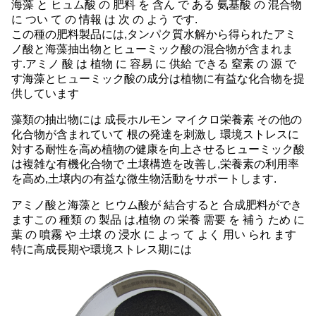
海藻 と ヒュム酸 の 肥料 を 含ん で ある 氨基酸 の 混合物
に つい て の 情報 は 次 の よう です.
この種の肥料製品には,タンパク質水解から得られたアミ
ノ酸と海藻抽出物とヒューミック酸の混合物が含まれま
す.アミノ 酸 は 植物 に 容易 に 供給 できる 窒素 の 源 で
す海藻とヒューミック酸の成分は植物に有益な化合物を提
供しています
藻類の抽出物には 成長ホルモン マイクロ栄養素 その他の
化合物が含まれていて 根の発達を刺激し 環境ストレスに
対する耐性を高め植物の健康を向上させるヒューミック酸
は複雑な有機化合物で 土壌構造を改善し,栄養素の利用率
を高め,土壌内の有益な微生物活動をサポートします.
アミノ酸と海藻と ヒウム酸が 結合すると 合成肥料ができ
ますこの 種類 の 製品 は,植物 の 栄養 需要 を 補う ため に
葉 の 噴霧 や 土壌 の 浸水 に よっ て よく 用い られ ます
特に高成長期や環境ストレス期には