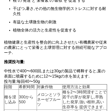
根 の 発達 と 栄養素 の 吸収 を 促進 する
干ばつ,暑さ,その他の無生物学的ストレスに対する耐
久性
有益な土壌微生物の刺激
植物全体の活力と生産性を促進する
植物健康と生産性を整合的に向上させたい有機農家や従来
の農家にとって栄養と土壌管理に対する持続可能なアプロ
ーチ.
推奨投与量:
中性水で400〜600回,または30gの製品で稀释すると,葉の
表面に噴霧するために12〜15kgの水を加えます.
投与量:毎回40〜50g
段階
希釈時間
対象作物
使用方法と効果
種を2〜3時間浸すことで
メロンとソラ
種を浸
300から
若干の芽が発芽し,早熟
ネーゼフルー
し込み
500
した発芽,強い根幹,高い
ツ
生存率を 提供できます.