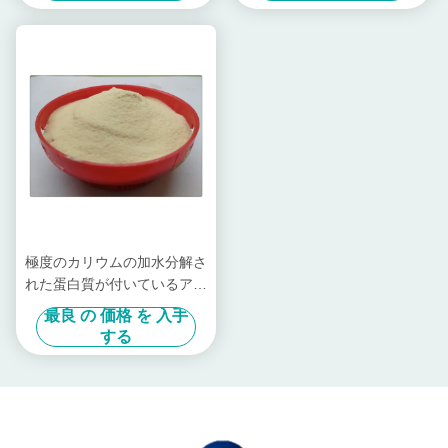
極度のカリウムの加水分解さ
れた蛋白質が付いているアミ
ノ酸によってキレート環を作
最良 の 価格 を 入手
られる微量栄養肥料
する