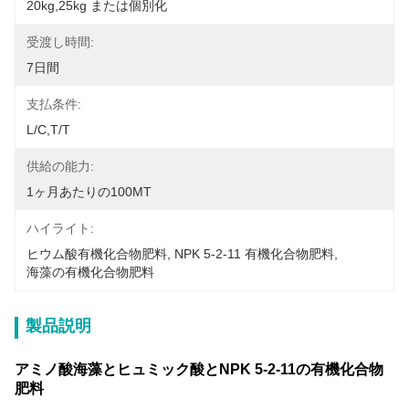
20kg,25kg または個別化
受渡し時間:
7日間
支払条件:
L/C,T/T
供給の能力:
1ヶ月あたりの100MT
ハイライト:
ヒウム酸有機化合物肥料
, 
NPK 5-2-11 有機化合物肥料
, 
海藻の有機化合物肥料
製品説明
アミノ酸海藻とヒュミック酸とNPK 5-2-11の有機化合物
肥料