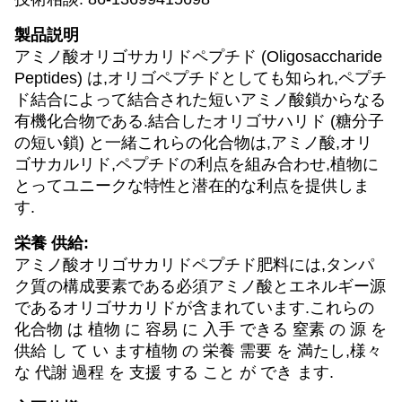
製品説明
アミノ酸オリゴサカリドペプチド (Oligosaccharide
Peptides) は,オリゴペプチドとしても知られ,ペプチ
ド結合によって結合された短いアミノ酸鎖からなる
有機化合物である.結合したオリゴサハリド (糖分子
の短い鎖) と一緒これらの化合物は,アミノ酸,オリ
ゴサカルリド,ペプチドの利点を組み合わせ,植物に
とってユニークな特性と潜在的な利点を提供しま
す.
栄養 供給:
アミノ酸オリゴサカリドペプチド肥料には,タンパ
ク質の構成要素である必須アミノ酸とエネルギー源
であるオリゴサカリドが含まれています.これらの
化合物 は 植物 に 容易 に 入手 できる 窒素 の 源 を
供給 し て い ます植物 の 栄養 需要 を 満たし,様々
な 代謝 過程 を 支援 する こと が でき ます.