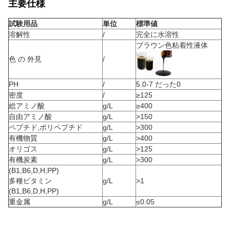
主要仕様
試験用品
単位
標準値
溶解性
/
完全に水溶性
ブラウン色粘着性液体
色 の 外見
/
PH
/
5.0-7 だった0
密度
/
≥125
総アミノ酸
g/L
≥400
自由アミノ酸
g/L
>150
ペプチド,ポリペプチド
g/L
>300
有機物質
g/L
>400
オリゴス
g/L
>125
有機炭素
g/L
>300
(B1,B6,D,H,PP)
多種ビタミン
g/L
>1
(B1,B6,D,H,PP)
重金属
g/L
≤0.05