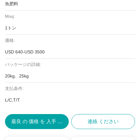
魚肥料
Moq:
1トン
価格:
USD 640-USD 3500
パッケージの詳細:
20kg、25kg
支払条件:
L/C,T/T
最良 の 価格 を 入手 する
連絡 ください