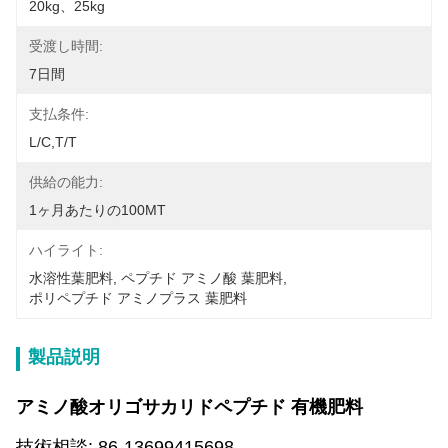
20kg、25kg
受渡し時間:
7日間
支払条件:
L/C,T/T
供給の能力:
1ヶ月あたりの100MT
ハイライト:
水溶性葉肥料
, 
ペプチド アミノ酸 葉肥料
, 
ポリペプチド アミノプラス 葉肥料
製品説明
アミノ酸オリゴサカリドペプチド 有機肥料
技術相談: 86-13699415698