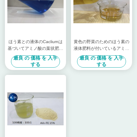
ほう素との液体のCacliumは
黄色の野菜のためのほう素の
基づいてアミノ酸の葉状肥料
液体肥料が付いているアミノ
とアミノを結合します
カルシウム6-0-0
最良 の 価格 を 入手
最良 の 価格 を 入手
する
する