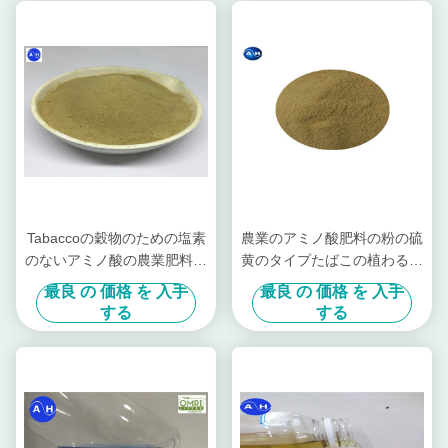
Tabaccoの穀物のための塩素
農業のアミノ酸肥料の粉の硫
のないアミノ酸の農業肥料の
黄のタイプたばこの植わるこ
硫酸の加水分解
と
最良 の 価格 を 入手
最良 の 価格 を 入手
する
する