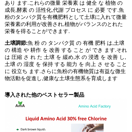
あり ます.これらの微量 栄養素 は 健全 な 植物 の
成長,酵素 の 活性化,代謝 プロセス に 必要 です.魚
粉のタンパク質を有機肥料として土壌に入れて微量
栄養素の利用が改善され,植物がバランスのとれた
栄養を得ることができます.
土壌調節:
魚 粉 の タンパク質 の 有機 肥料 は,土壌
の 構造 や 耕作 を 改善 する こと が でき ます.それ
は 圧縮 さ れ た 土壌 を 緩め,水 の 浸透 を 改善 し,
土壌 の 湿度 を 保持 する 能力 を 向上 さ せる こと
に 役立ち ます.さらに魚粉の有機物質は有益な微生
物活動を促進し,健康な土壌生態系を育成します
導入された他のベストセラー製品