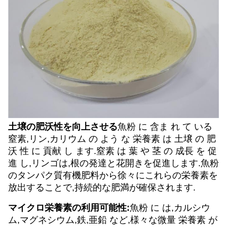
土壌の肥沃性を向上させる
魚粉 に 含ま れ て いる
窒素,リン,カリウム の よう な 栄養素 は 土壌 の 肥
沃 性 に 貢献 し ます.窒素 は 葉 や 茎 の 成長 を 促
進 し,リンゴは,根の発達と花開きを促進します.魚粉
のタンパク質有機肥料から徐々にこれらの栄養素を
放出することで,持続的な肥満が確保されます.
マイクロ栄養素の利用可能性:
魚粉 に は,カルシウ
ム,マグネシウム,鉄,亜鉛 など,様々な微量 栄養素 が