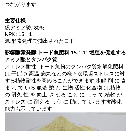
つながります
主要仕様
総アミノ酸: 80%
NPK: 15 - 1
源:酵素処理で抽出されたコド
影響
酵素発酵 トード魚肥料 15-1-1: 増殖を促進する
アミノ酸とタンパク質
ストレス耐性: トード魚粉のタンパク質水解化肥料
は,干ばつ,高温,病気などの様々な環境ストレスに対
する植物耐性を高めることができます.水解 剤 に 含
ま れ て いる 氨基 酸 と 生物 活性 化合物 は,植物
の 耐久 性 を 向上 さ せる こと に よっ て,植物 が
ストレス に 耐える よう に 助け て い ます抗酸化
能力も示しています