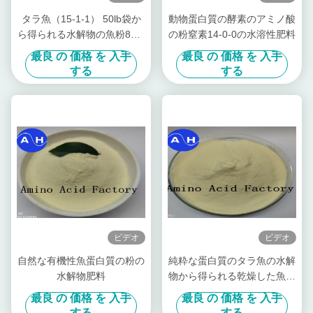
タラ魚（15-1-1） 50lb袋か
動物蛋白質の酵素のアミノ酸
ら得られる水解物の魚粉80%
の粉窒素14-0-0の水溶性肥料
蛋白質の粉
最良 の 価格 を 入手
最良 の 価格 を 入手
する
する
ビデオ
ビデオ
自然な有機性魚蛋白質の粉の
純粋な蛋白質のタラ魚の水解
水解物肥料
物から得られる乾燥した魚粉
肥料
最良 の 価格 を 入手
最良 の 価格 を 入手
する
する