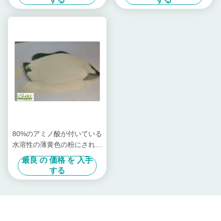
80%のアミノ酸が付いている
水溶性の薄黄色の粉にされた
魚蛋白質肥料
最良 の 価格 を 入手
する