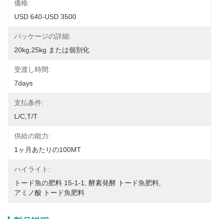
価格:
USD 640-USD 3500
パッケージの詳細:
20kg,25kg または個別化
受渡し時間:
7days
支払条件:
L/C,T/T
供給の能力:
1ヶ月あたりの100MT
ハイライト:
トード魚の肥料 15-1-1
, 
酵素発酵 トード魚肥料
, 
アミノ酸 トード魚肥料