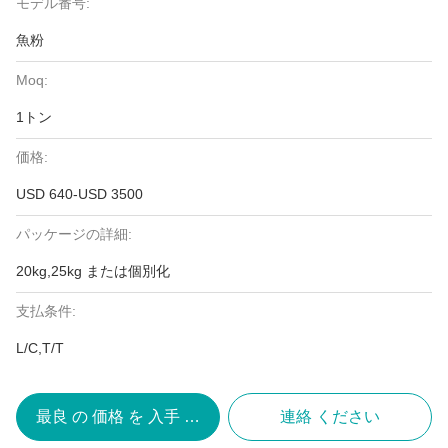
モデル番号:
魚粉
Moq:
1トン
価格:
USD 640-USD 3500
パッケージの詳細:
20kg,25kg または個別化
支払条件:
L/C,T/T
最良 の 価格 を 入手 する
連絡 ください