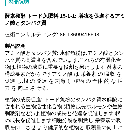
製品説明
酵素発酵 トード魚肥料 15-1-1: 増殖を促進するアミ
ノ酸とタンパク質
技術コンサルティング: 86-13699415698
製品説明
アミノ酸とタンパク質: 水解魚粉は,アミノ酸とタン
パク質の高濃度を含んでいます.これらの有機化合
物は,植物の成長に重要な役割を果たします.酵素の
構成要素だからですアミノ酸 は,栄養素 の 吸収 を
促進 し,根 の 発達 を 刺激 し,植物 の 全体 的 な 活
力 を 向上 さ せる.
植物の成長促進: トード魚粉のタンパク質水解酸に
含まれる生物活性化合物 (植物成長ホルモンや生物
刺激剤など) は,植物の成長と発達を促進します.根
の成長を促進します細胞分裂を刺激し 栄養素の吸
収を向上させ より健康的な植物と 収穫量の向上に