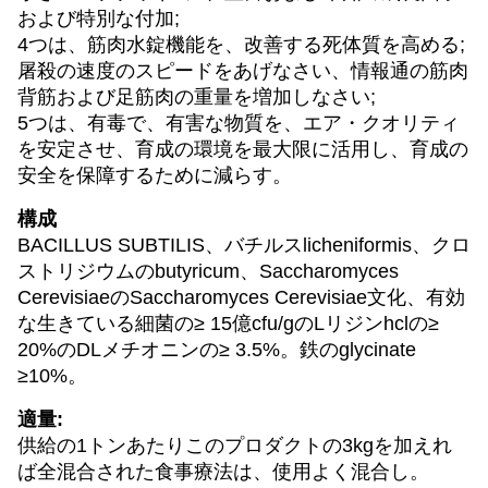
および特別な付加;
4つは、筋肉水錠機能を、改善する死体質を高める;
屠殺の速度のスピードをあげなさい、情報通の筋肉
背筋および足筋肉の重量を増加しなさい;
5つは、有毒で、有害な物質を、エア・クオリティ
を安定させ、育成の環境を最大限に活用し、育成の
安全を保障するために減らす。
構成
BACILLUS SUBTILIS、バチルスlicheniformis、クロ
ストリジウムのbutyricum、Saccharomyces
CerevisiaeのSaccharomyces Cerevisiae文化、有効
な生きている細菌の≥ 15億cfu/gのLリジンhclの≥
20%のDLメチオニンの≥ 3.5%。鉄のglycinate
≥10%。
適量:
供給の1トンあたりこのプロダクトの3kgを加えれ
ば全混合された食事療法は、使用よく混合し。