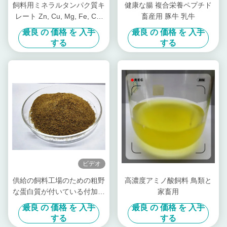
飼料用ミネラルタンパク質キ
健康な腸 複合栄養ペプチド
レート Zn, Cu, Mg, Fe, Co,
畜産用 豚牛 乳牛
Se 形態
最良 の 価格 を 入手
最良 の 価格 を 入手
する
する
ビデオ
供給の飼料工場のための粗野
高濃度アミノ酸飼料 鳥類と
な蛋白質が付いている付加的
家畜用
なキレート環を作られた
最良 の 価格 を 入手
最良 の 価格 を 入手
Proteinate亜鉛Znの粉
する
する