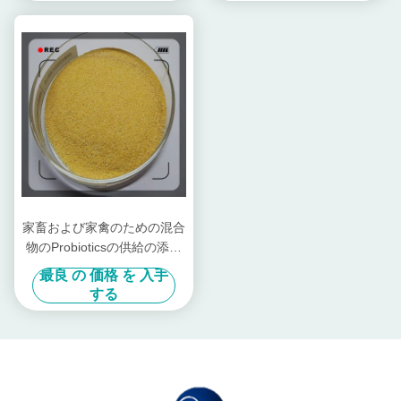
家畜および家禽のための混合
物のProbioticsの供給の添加
物
最良 の 価格 を 入手
する