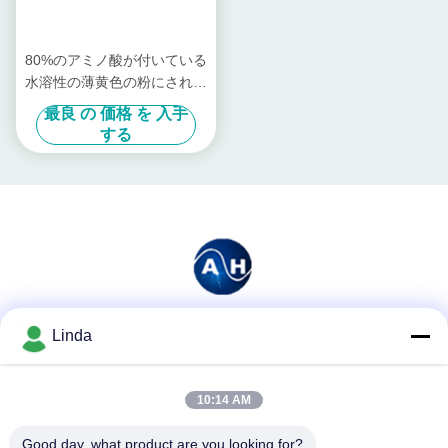
80%のアミノ酸が付いている
水溶性の薄黄色の粉にされた
魚蛋白質肥料
最良 の 価格 を 入手
する
Linda
ソーシャル メディア
10:14 AM
迅速な連絡
Good day, what product are you looking for?