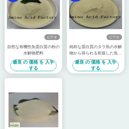
ビデオ
ビデオ
自然な有機性魚蛋白質の粉の
純粋な蛋白質のタラ魚の水解
水解物肥料
物から得られる乾燥した魚粉
肥料
最良 の 価格 を 入手
最良 の 価格 を 入手
する
する