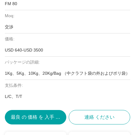
FM 80
Moq:
交渉
価格:
USD 640-USD 3500
パッケージの詳細:
1Kg、5Kg、10Kg、20Kg/Bag （中クラフト袋の外およびポリ袋）
支払条件:
L/C、T/T
最良 の 価格 を 入手 する
連絡 ください