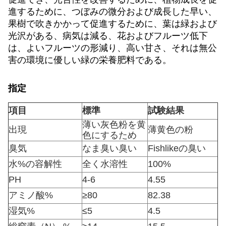
進するために、つぼみの微分および成長した早い、
果樹で吹きかかって促進するために、葉は緑および
光沢がある、病気は減る、花およびフルーツ低下
は、よいフルーツの形減り、高い甘さ、それは無公
害の環境に優しい緑の栄養肥料である。
指定
項目
標準
試験結果
薄い灰色粉を黄
出現
薄黄色の粉
色にするため
臭気
なま臭い臭い
Fishlikeの臭い
水%の容解性
全く水溶性
100%
PH
4-6
4.55
アミノ酸%
≥80
82.38
湿気%
≤5
4.5