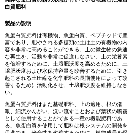
白質肥料
製品の説明
魚蛋白質肥料は有機物、魚蛋白質、ペプチッドで豊
富であり、肥やされる多糖類の土は土の有機物の内
容を非常に高めることができる。土の微生物の急速
な再生を、活動を非常に促進しなさい、土の栄養素
を倍増するために、土壌肥沃度を高めるために、土
壌肥沃度および水保持容量を改善するために、引き
起こされる土圧縮を化学肥料の長期使用によって改
善するために活動化させ、土壌肥沃度を維持しなさ
い。
魚蛋白質肥料はまた基礎肥料、上の適用、根の潅
漑、細流かんがい、洗い流すことおよび葉状の噴霧
として使用することができる一種の機能肥料であ
る。魚蛋白質を使用して肥料は根システムの開発を
促進でき、光合性を改善するために、植物成長を促