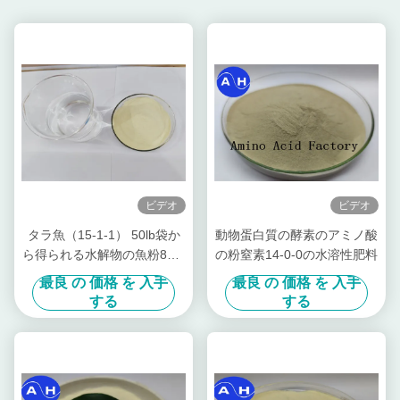
ビデオ
ビデオ
タラ魚（15-1-1） 50lb袋か
動物蛋白質の酵素のアミノ酸
ら得られる水解物の魚粉80%
の粉窒素14-0-0の水溶性肥料
蛋白質の粉
最良 の 価格 を 入手
最良 の 価格 を 入手
する
する