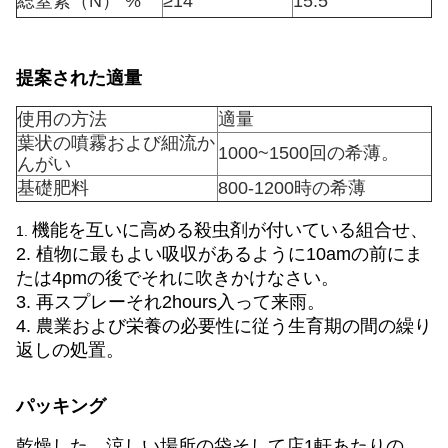
総窒素（N） %
≥14
15.5
提案された適量
使用の方法
適量
葉状の噴霧および細流か
1000~1500回の希薄。
んがい
基礎肥料
800-1200時の希薄
機能を互いに高める殺虫剤が付いている組合せ、
1.
2. 植物に最もよい吸収があるように10amの前にま
たは4pmの後でそれに吹きかけなさい。
3. 再スプレーそれ2hours入って来雨。
4. 農業および栄養の必要性に従う生育期の間の繰り
返しの処置。
パッキング
乾燥した、涼しい場所の袋そして店1軒あたりの