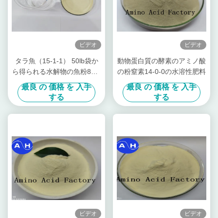
ビデオ
ビデオ
タラ魚（15-1-1） 50lb袋か
動物蛋白質の酵素のアミノ酸
ら得られる水解物の魚粉80%
の粉窒素14-0-0の水溶性肥料
蛋白質の粉
最良 の 価格 を 入手
最良 の 価格 を 入手
する
する
ビデオ
ビデオ