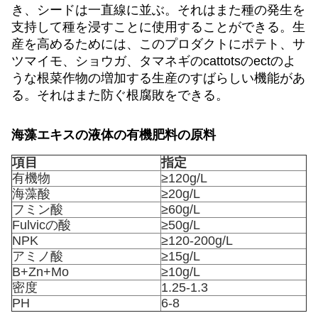
き、シードは一直線に並ぶ。それはまた種の発生を
支持して種を浸すことに使用することができる。生
産を高めるためには、このプロダクトにポテト、サ
ツマイモ、ショウガ、タマネギのcattotsのectのよ
うな根菜作物の増加する生産のすばらしい機能があ
る。それはまた防ぐ根腐敗をできる。
海藻エキスの
液体の有機肥料
の原料
項目
指定
有機物
≥120g/L
海藻酸
≥20g/L
フミン酸
≥60g/L
Fulvicの酸
≥50g/L
NPK
≥120-200g/L
アミノ酸
≥15g/L
B+Zn+Mo
≥10g/L
密度
1.25-1.3
PH
6-8