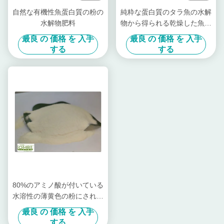
自然な有機性魚蛋白質の粉の
純粋な蛋白質のタラ魚の水解
水解物肥料
物から得られる乾燥した魚粉
肥料
最良 の 価格 を 入手
最良 の 価格 を 入手
する
する
80%のアミノ酸が付いている
水溶性の薄黄色の粉にされた
魚蛋白質肥料
最良 の 価格 を 入手
する