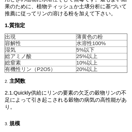
果のために、植物ティッシュか土壌分析に基づいて
推薦に従ってリンの溶ける粉を加えて下さい。
1.質指定
出現
薄黄色の粉
容解性
水溶性100%
湿気
5%以下
総アミノ酸
25%以上
総窒素
10%以上
有機性リン（P2O5）
20%以上
主関数
2.
2.1.Quickly供給にリンの要素の欠乏の穀物リンの不
足によって引き起こされる穀物の病気の高性能があ
り。
規模
3.