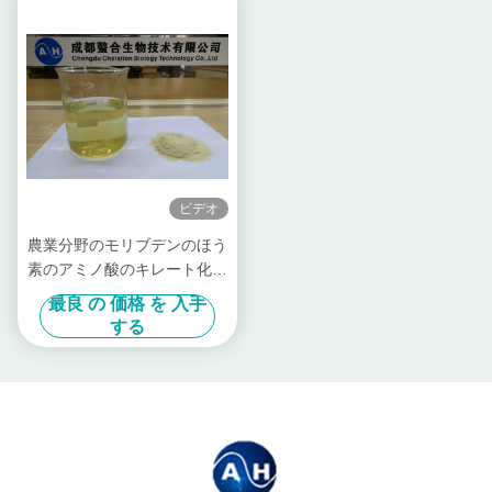
ビデオ
農業分野のモリブデンのほう
素のアミノ酸のキレート化合
物の微量栄養
最良 の 価格 を 入手
する