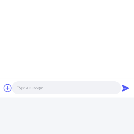
葉状の噴霧のための葉状肥料
のアミノ酸のキレート化合物
とアミノ コバルト
最良 の 価格 を 入手
する
Photo
ソーシャル メディア