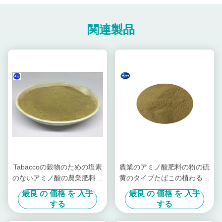
関連製品
Tabaccoの穀物のための塩素
農業のアミノ酸肥料の粉の硫
のないアミノ酸の農業肥料の
黄のタイプたばこの植わるこ
硫酸の加水分解
と
最良 の 価格 を 入手
最良 の 価格 を 入手
する
する