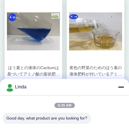
ほう素との液体のCacliumは
黄色の野菜のためのほう素の
基づいてアミノ酸の葉状肥料
液体肥料が付いているアミノ
とアミノを結合します
カルシウム6-0-0
最良 の 価格 を 入手
最良 の 価格 を 入手
Linda
する
する
6:35 AM
Good day, what product are you looking for?