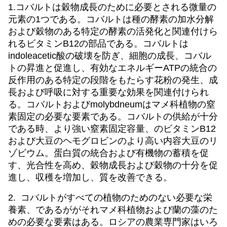
1.コバルトは穀物成長のために必要とされる微量の
元素の1つである。コバルトは種の酵素の加水分解
および穀物のある特定の酵素の活発化と関連付けら
れるビタミンB12の部品である。コバルトは
indoleacetic酸の破壊を防ぎ、細胞の成長、コバル
トの昇進と促進し、有効なエネルギーATPの統合の
反作用のある特定の段階をもたらす花粉の発生、成
長および呼吸に対する重要な効果を関連付けられ
る。コバルトおよびmolybdneumはマメ科植物の窒
素固定の必要な要素である。コバルトの供給が十分
である時、より強い窒素固定容量、のビタミンB12
および大豆のヘモグロビンのより高い内容大豆のリ
ゾビウム。蛋白質の統合および有機物の蓄積を促
す、光合性を高め、穀物成長および穀物の十分を促
進し、収穫を増加し、質を改善できる。
2. コバルトがすべての植物のためのない必要な栄
養素、であるががそれマメ科植物および蘭の藻のた
めの必要な要素はある。ロシアの農業専門家はいろ