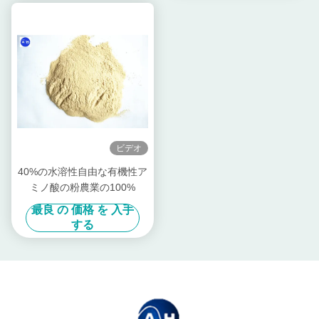
ビデオ
40%の水溶性自由な有機性ア
ミノ酸の粉農業の100%
最良 の 価格 を 入手
する