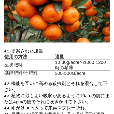
提案された適量
4.1.
使用の方法
適量
10-30g/acreの1000-1200
葉状肥料
時の希薄
基礎肥料/土肥料
300-500G/acre
機能を互いに高める殺虫剤とそれを混合して下
4.2.
さい、
植物に最もよい吸収があるように10amの前にま
4.3.
たは4pmの後でそれに吹きかけて下さい。
雨が2hours入って来再スプレーそれ。
4.4.