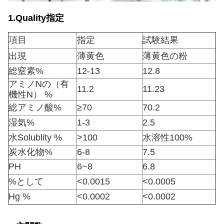
1.Quality指定
項目
指定
試験結果
出現
薄黄色
薄黄色の粉
総窒素%
12-13
12.8
アミノNの（有
11.2
11.23
機性N） %
総アミノ酸%
≥70
70.2
湿気%
1-3
2.5
水Solublity %
>100
水溶性100%
炭水化物%
6-8
7.5
PH
6~8
6.8
%として
<0.0015
<0.0005
Hg %
<0.0002
<0.0002