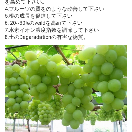
を高めて下さい。
4.フルーツの質をのような改善して下さい
5.根の成長を促進して下さい
6. 20~30%のveildを高めて下さい
7.水素イオン濃度指数を調節して下さい
8.土のDegaradationの有害な物質。