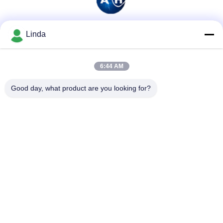
Linda
ソーシャル メディア
6:44 AM
迅速な連絡
Good day, what product are you looking for?
テレ
86-136-99415698
メール
cdaohe88@aliyun.com
アドレス
4-502、No.8 Yingbinの道、Jinniu地区、成都、四川、中国
プライバシーポリシー
|
地図