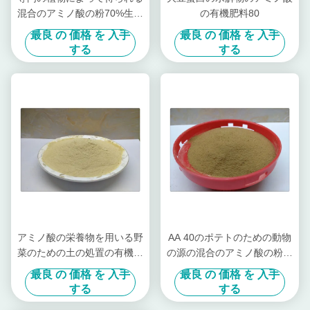
混合のアミノ酸の粉70%生物
の有機肥料80
的肥料
最良 の 価格 を 入手
最良 の 価格 を 入手
する
する
アミノ酸の栄養物を用いる野
AA 40のポテトのための動物
菜のための土の処置の有機肥
の源の混合のアミノ酸の粉の
料
自由な塩素
最良 の 価格 を 入手
最良 の 価格 を 入手
する
する