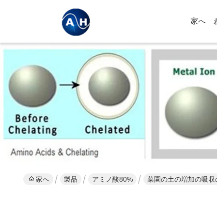
家へ
家へ
製品
アミノ酸80%
菜園の土の増加の吸収