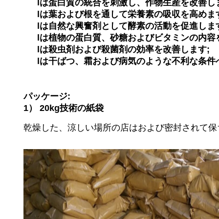
lは蛋白質の統合を刺激し、作物生産を改善し
lは葉および根を通して栄養素の吸収を高めま
lは自然な興奮剤として酵素の活動を促進しま
lは植物の蛋白質、砂糖およびビタミンの内容
lは殺虫剤および殺菌剤の効率を改善します;
lは干ばつ、霜および病気のような不利な条件
パッケージ:
1） 20kg技術の紙袋
乾燥した、涼しい場所の店はおよび密封されて保