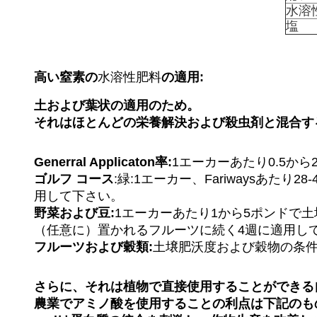
水溶
塩
高い窒素の
水溶性肥料
の適用:
土および葉状の適用のため。
それはほとんどの栄養解決および殺虫剤と混合するこ
Generral Applicaton率:
1エーカーあたり0.5から
ゴルフ コース
:緑:1エーカー、Fariwaysあ
用して下さい。
野菜および豆:
1エーカーあたり1から5ポンドで
（任意に）置かれるフルーツに続く4週に適用し
フルーツおよび穀類:
土壌肥沃度および穀物の条件
さらに、それは植物で直接使用することができる
農業でアミノ酸を使用することの利点は下記のも