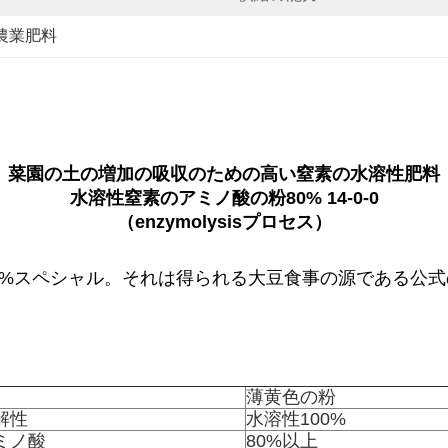
農業肥料
菜園の土の増加の吸収のための高い窒素の水溶性肥料
水溶性窒素のアミノ酸の粉80% 14-0-0
（enzymolysisプロセス）
0%スペシャル。それは得られる大豆食事の源である公
薄黄色の粉
解性
水溶性100%
ミノ酸
80%以上