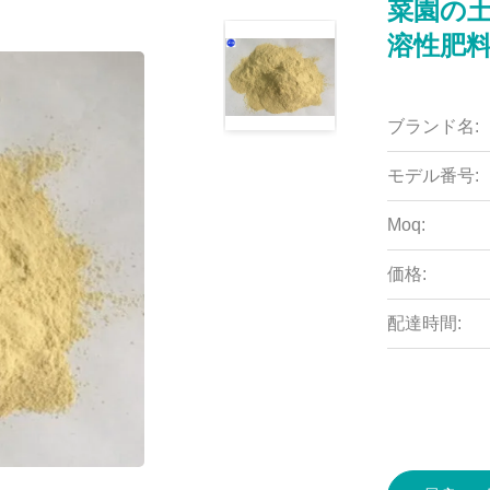
菜園の
溶性肥
ブランド名:
モデル番号:
Moq:
価格:
配達時間: