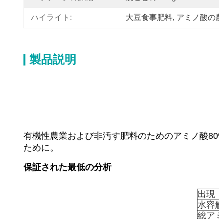
ハイライト:
大豆食事肥料
, 
アミノ酸の
製品説明
有機性農業および非汚す肥料のためのアミノ酸8
ために。
保証された最低の分析
出現
水容
総ア