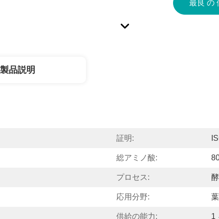
最良 の 
製品説明
証明:
I
総アミノ酸:
8
プロセス:
酵
応用分野:
葉
供給の能力:
1