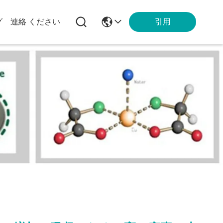
引用
グ
連絡 ください