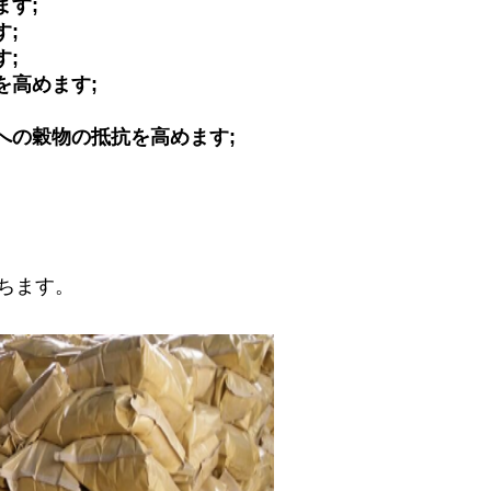
ます;
す;
す;
を高めます;
への穀物の抵抗を高めます;
ちます。