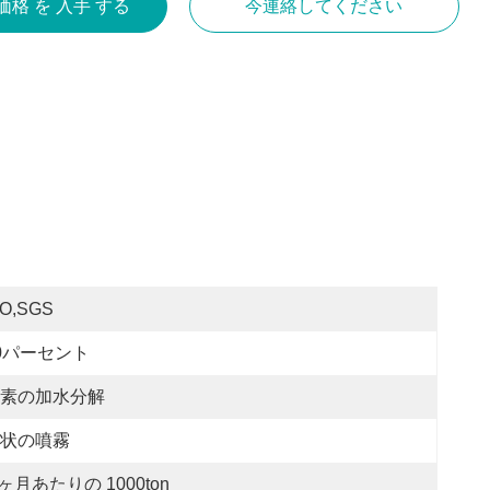
価格 を 入手 する
今連絡してください
SO,SGS
0パーセント
素の加水分解
状の噴霧
 ヶ月あたりの 1000ton