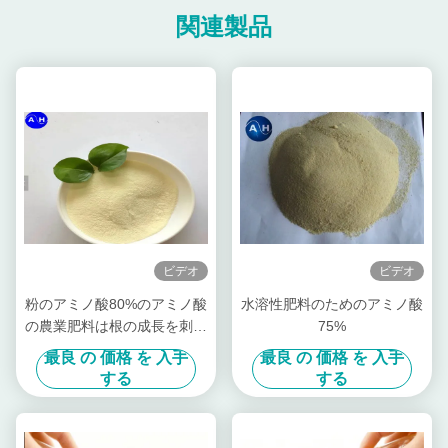
関連製品
ビデオ
ビデオ
粉のアミノ酸80%のアミノ酸
水溶性肥料のためのアミノ酸
の農業肥料は根の成長を刺激
75%
します
最良 の 価格 を 入手
最良 の 価格 を 入手
する
する