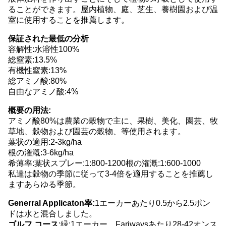
ることができます。屋内植物、庭、芝生、養樹園および温
室に使用することを推薦します。
保証された最低の分析
容解性:水溶性100%
総窒素:13.5%
有機性窒素:13%
総アミノ酸:80%
自由なアミノ酸:4%
概要の用法:
アミノ酸80%は農業の穀物で主に、果樹、美化、園芸、牧
草地、穀物および園芸の穀物、等使用されます。
葉状の適用:2-3kg/ha
根の潅漑:3-6kg/ha
希薄率:葉状スプレー:1:800-1200根の潅漑:1:600-1000
私達は穀物の季節に従って3-4倍を適用することを推薦し
ますあらゆる季節。
Generral Applicaton率:
1エーカーあたり0.5から2.5ポン
ドは水と混合しました。
ゴルフ コース
:緑:1エーカー、Fariwaysあたり28-42オンス