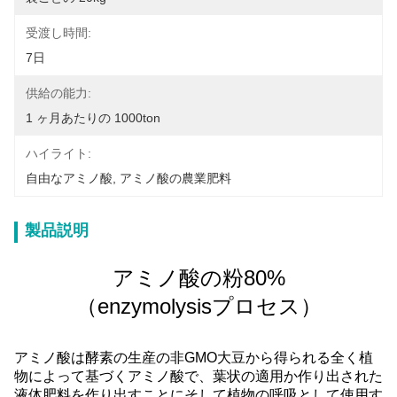
受渡し時間:
7日
供給の能力:
1 ヶ月あたりの 1000ton
ハイライト:
自由なアミノ酸
, 
アミノ酸の農業肥料
製品説明
アミノ酸の粉80%
（enzymolysisプロセス）
アミノ酸は酵素の生産の非GMO大豆から得られる全く植
物によって基づくアミノ酸で、葉状の適用か作り出された
液体肥料を作り出すことにそして植物の呼吸として使用す