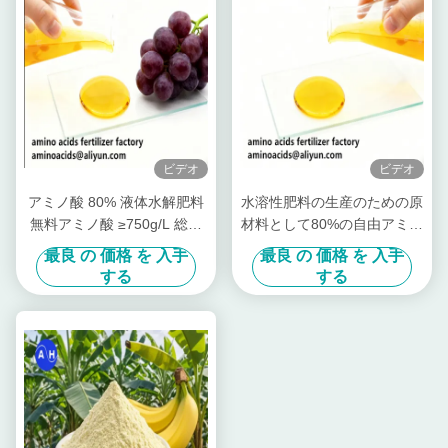
ビデオ
ビデオ
アミノ酸 80% 液体水解肥料
水溶性肥料の生産のための原
無料アミノ酸 ≥750g/L 総窒
材料として80%の自由アミノ
素 ≥12.0% 有機農業のための
酸液体
最良 の 価格 を 入手
最良 の 価格 を 入手
高溶性
する
する