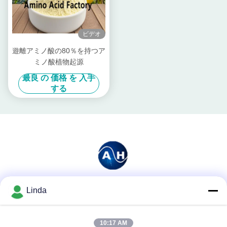
ビデオ
遊離アミノ酸の80％を持つア
ミノ酸植物起源
最良 の 価格 を 入手
する
Linda
ソーシャル メディア
10:17 AM