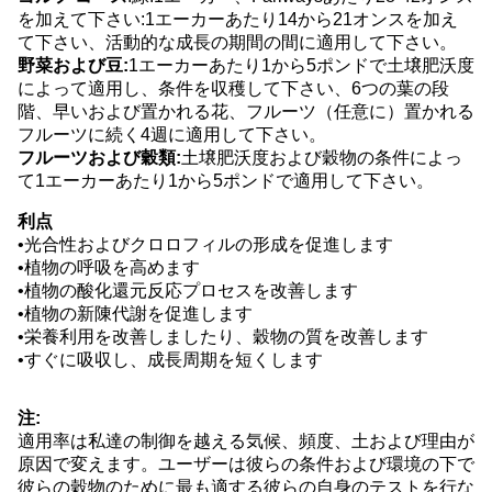
を加えて下さい:1エーカーあたり14から21オンスを加え
て下さい、活動的な成長の期間の間に適用して下さい。
野菜および豆:
1エーカーあたり1から5ポンドで土壌肥沃度
によって適用し、条件を収穫して下さい、6つの葉の段
階、早いおよび置かれる花、フルーツ（任意に）置かれる
フルーツに続く4週に適用して下さい。
フルーツおよび穀類:
土壌肥沃度および穀物の条件によっ
て1エーカーあたり1から5ポンドで適用して下さい。
利点
•光合性およびクロロフィルの形成を促進します
•植物の呼吸を高めます
•植物の酸化還元反応プロセスを改善します
•植物の新陳代謝を促進します
•栄養利用を改善しましたり、穀物の質を改善します
•すぐに吸収し、成長周期を短くします
注:
適用率は私達の制御を越える気候、頻度、土および理由が
原因で変えます。ユーザーは彼らの条件および環境の下で
彼らの穀物のために最も適する彼らの自身のテストを行な