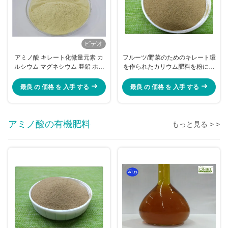
ビデオ
アミノ酸 キレート化微量元素 カ
フルーツ/野菜のためのキレート環
ルシウム マグネシウム 亜鉛 ホウ
を作られたカリウム肥料を粉にし
素 モリブデン
なさい
最良 の 価格 を 入手 する
最良 の 価格 を 入手 する
アミノ酸の有機肥料
もっと見る > >