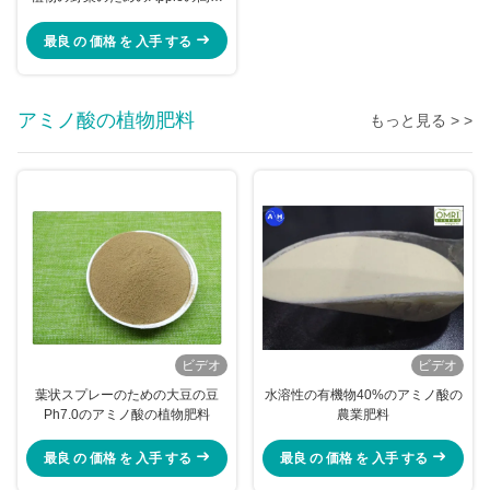
ルシウム肥料
最良 の 価格 を 入手 する
アミノ酸の植物肥料
もっと見る > >
ビデオ
ビデオ
葉状スプレーのための大豆の豆
水溶性の有機物40%のアミノ酸の
Ph7.0のアミノ酸の植物肥料
農業肥料
最良 の 価格 を 入手 する
最良 の 価格 を 入手 する