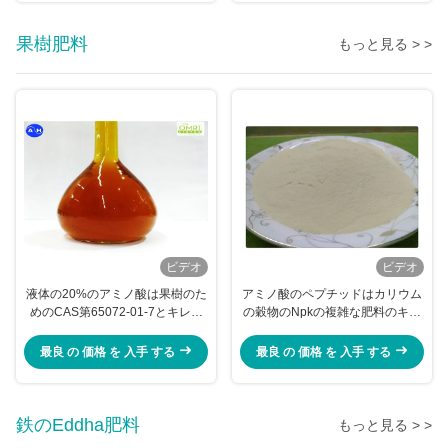
果樹肥料
もっと見る > >
ビデオ
ビデオ
液体の20%のアミノ酸は果樹のた
アミノ酸のペプチッドはカリウム
めのCAS第65072-01-7とキレー
の穀物のNpkの複雑な肥料のキレ
ト環を作った
ート環を作った
最良 の 価格 を 入手 する
最良 の 価格 を 入手 する
鉄のEddha肥料
もっと見る > >