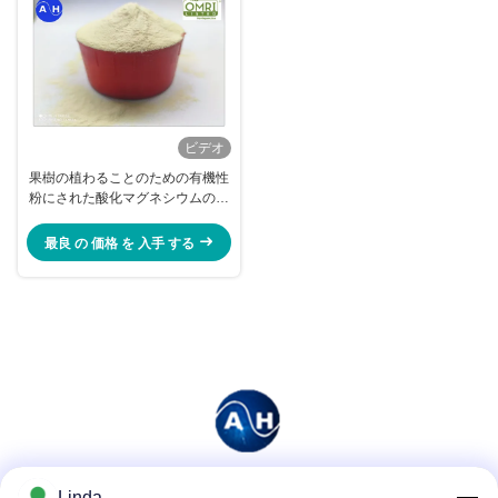
ビデオ
果樹の植わることのための有機性
粉にされた酸化マグネシウムのア
ミノ酸のキレート化合物
最良 の 価格 を 入手 する
Linda