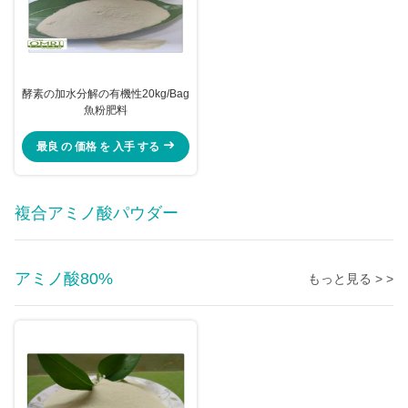
酵素の加水分解の有機性20kg/Bag
魚粉肥料
最良 の 価格 を 入手 する
複合アミノ酸パウダー
アミノ酸80%
もっと見る > >