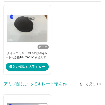
ビデオ
クイック リリースFeの鉄のキレ
ート化合物16455-61-1を植えてい
るEddha柑橘類
最良 の 価格 を 入手 する
アミノ酸によってキレート環を作ら
もっと見る > >
れる鉱物