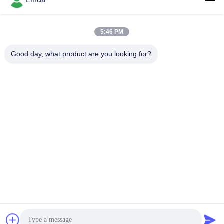
ソーシャル メディア
5:46 PM
迅速な連絡
Good day, what product are you looking for?
テレ
86-136-99415698
メール
cdaohe88@aliyun.com
アドレス
4-502、No.8 Yingbinの道、Jinniu地区、成都、四川、中国
プライバシーポリシー
|
地図
中国 良い 品質 アミノ酸の液体肥料 提供者 著作権 2019-2025
Chengdu Chelation Biology Technology Co., Ltd. すべて 権利は保