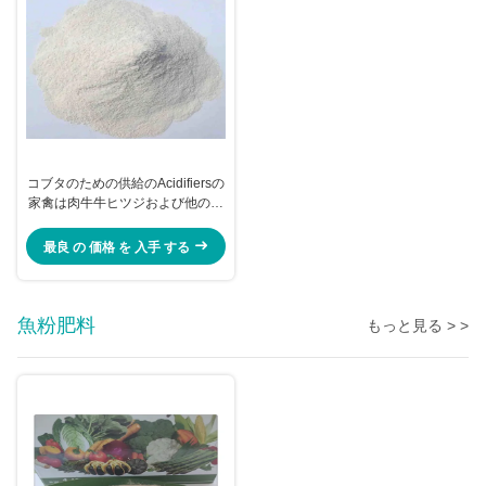
コブタのための供給のAcidifiersの
家禽は肉牛牛ヒツジおよび他の動
物を
最良 の 価格 を 入手 する
魚粉肥料
もっと見る > >