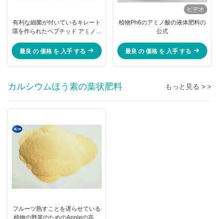
ビデオ
有利な細菌が付いているキレート
植物Ph6のアミノ酸の液体肥料の
環を作られたペプチッド アミノ酸
公式
の有機肥料
最良 の 価格 を 入手 する
最良 の 価格 を 入手 する
カルシウムほう素の葉状肥料
もっと見る > >
フルーツ熟すことを遅らせている
植物の野菜のためのAppleの高カ