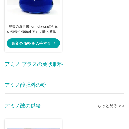
農夫の混合機Formulatorsのため
の有機性400g/Lアミノ酸の液体肥
料
最良 の 価格 を 入手 する
アミノ プラスの葉状肥料
アミノ酸肥料の粉
アミノ酸の供給
もっと見る > >