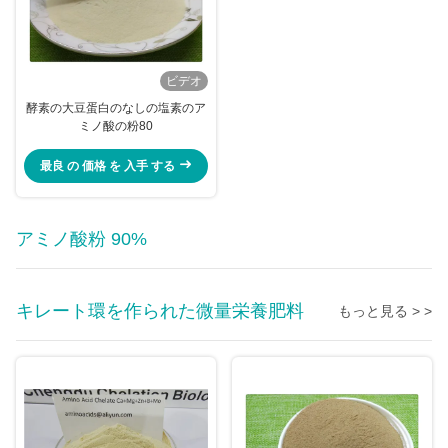
ビデオ
酵素の大豆蛋白のなしの塩素のア
ミノ酸の粉80
最良 の 価格 を 入手 する
アミノ酸粉 90%
キレート環を作られた微量栄養肥料
もっと見る > >