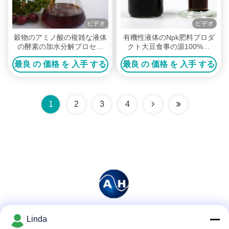
ビデオ
ビデオ
穀物のアミノ酸の複雑な液体
有機性液体のNpk肥料プロダ
の酵素の加水分解プロセス
クト大豆食事の源100%の
50%純度
Soluble純度
最良 の 価格 を 入手 する
最良 の 価格 を 入手 する
1
2
3
4
Linda
ソーシャル メディア