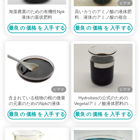
ビデオ
海藻農業のための有機性Npk
高いカリのアミノ酸の液体肥
液体の葉状肥料
料、液体のアミノ酸の複合体
40% PH 4 - 5
最良 の 価格 を 入手 する
最良 の 価格 を 入手 する
ビデオ
ビデオ
含まれている植物の根の微量
Hydrolisisの公式のための
の元素のためのNpkの液体の
Vegetalアミノ酸液体肥料の自
有機肥料
由な塩
最良 の 価格 を 入手 する
最良 の 価格 を 入手 する