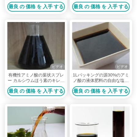
起源
液体肥料
最良 の 価格 を 入手 する
最良 の 価格 を 入手 する
ビデオ
ビデオ
有機性アミノ酸の葉状スプレ
1Lパッキングの源30%のアミ
ー カルシウムほう素のキレー
ノ酸の液体肥料の自由な塩素
ト化合物の葉菜
を植えて下さい
最良 の 価格 を 入手 する
最良 の 価格 を 入手 する