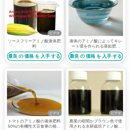
ビデオ
ソースフリーアミノ酸液体肥
液体のアミノ酸によってキレ
料
ート環を作られる亜鉛肥料
10%の青い色のよい吸収
最良 の 価格 を 入手 する
最良 の 価格 を 入手 する
ビデオ
ビデオ
トマトのアミノ酸の液体肥料
農業の暗闇かブラウン色で使
50%の有機性大豆食事の植物
用される水耕栽培アミノ酸の