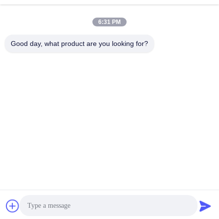
6:31 PM
迅速な連絡
Good day, what product are you looking for?
テレ
86-136-99415698
メール
cdaohe88@aliyun.com
アドレス
4-502、No.8 Yingbinの道、Jinniu地区、成都、四川、中国
プライバシーポリシー
|
地図
中国 良い 品質 アミノ酸の液体肥料 提供者 著作権 2019-2026
Chengdu Chelation Biology Technology Co., Ltd. すべて 権利は保
護されています.