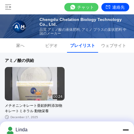
チャット
連絡先
Chengdu Chelation Biology Technology
Co., Ltd.
品質 アミノ酸の液体肥料, アミノ プラスの葉状肥料 中
国のメーカー
家へ
ビデオ
プレイリスト
ウェブサイト
アミノ酸の供給
00:24
メチオニンキレート亜鉛飼料添加物
キレートミネラル 動物栄養
December 17, 2025
Linda
その他のビデオ