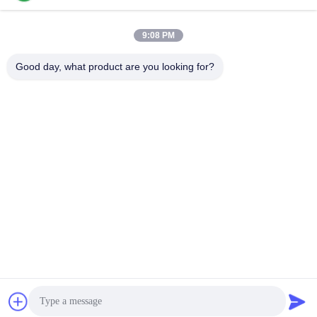
9:08 PM
Good day, what product are you looking for?
00:30
00:27
水溶性マグネシウムで作物の収量を
ブドウの木の肥料が果実の色と風味
増やす
を高める
December 26, 2025
December 26, 2025
00:18
00:30
ブーストクロップのアミノ酸パウダ
作物の収量を高める90%のアミノ酸
ー収量 80%
肥料原料
December 26, 2025
December 26, 2025
もっと見る