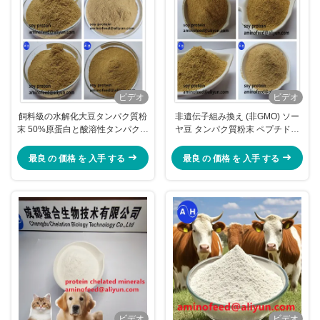
ビデオ
ビデオ
飼料級の水解化大豆タンパク質粉
非遺伝子組み換え (非GMO) ソー
末 50%原蛋白と酸溶性タンパク質
ヤ豆 タンパク質粉末 ペプチドと
を併用して 総合的な動物栄養のた
自由アミノ酸
めに
最良 の 価格 を 入手 する
最良 の 価格 を 入手 する
ビデオ
ビデオ