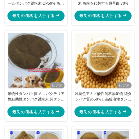
ールタンパク質粉末 CP50% 魚粉
末 魚粉を代替する原蛋白 70%
代替品 淡黄色粉末
最良 の 価格 を 入手 する
最良 の 価格 を 入手 する
ビデオ
ビデオ
動物性タンパク質 ミコバクテリア
浅黄色アミノ酸性飼料添加物 純タ
性細菌性タンパク質粉末 純タンパ
ンパク質の50%と高酸溶性タンパ
ク質70%以上
ク質の含有量
最良 の 価格 を 入手 する
最良 の 価格 を 入手 する