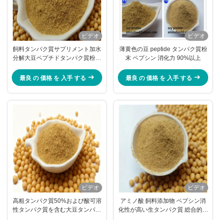
ビデオ
ビデオ
飼料タンパク質サプリメント加水
薄黄色の豆 peptide タンパク質粉
分解大豆ペプチドタンパク質粉末
末 ペプシン 消化力 90%以上
粗タンパク質 50% 大豆香り工場
最良 の 価格 を 入手 する
最良 の 価格 を 入手 する
ビデオ
ビデオ
高粗タンパク質50%および酸可溶
アミノ酸 飼料添加物 ペプシン消
性タンパク質を含む大豆タンパク
化性が高い生タンパク質 総合的な
質飼料添加物、チャンクペットフ
動物栄養のために