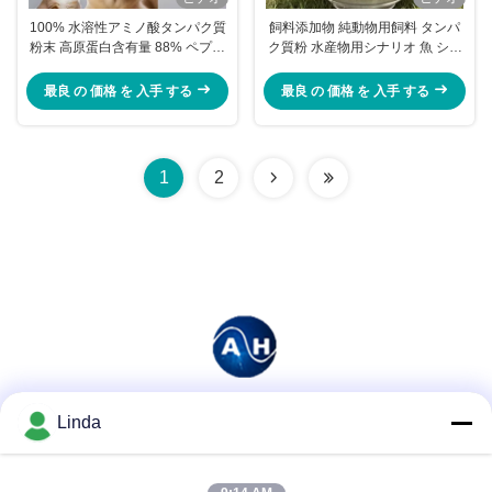
100% 水溶性アミノ酸タンパク質
飼料添加物 純動物用飼料 タンパ
粉末 高原蛋白含有量 88% ペプシ
ク質粉 水産物用シナリオ 魚 シュ
ン消化性 99%
ランプ クラブ その他の商業用水
産品種
最良 の 価格 を 入手 する
最良 の 価格 を 入手 する
1
2
Linda
ソーシャル メディア