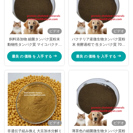
ビデオ
ビデオ
飼料添加物 細菌タンパク質粉末
バクテリア産微生物タンパク質粉
動物性タンパク質 マイコバクテリ
末 発酵過程で 生タンパク質 70%
ウム用 タイ
MPP, BPP
最良 の 価格 を 入手 する
最良 の 価格 を 入手 する
ビデオ
ビデオ
非遺伝子組み換え 大豆加水分解ミ
薄茶色の細菌微生物タンパク質粉