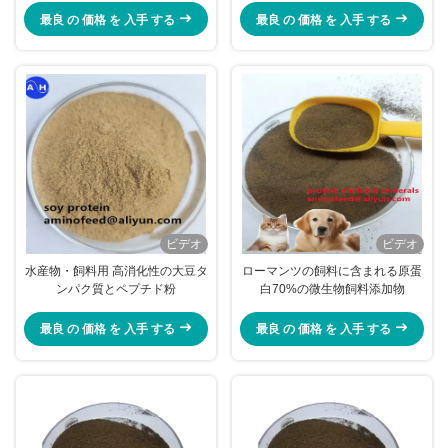
ードおよび家畜飼料用
最良 の 価格 を 入手 する
最良 の 価格 を 入手 する
ビデオ
ビデオ
水産物・飼料用 高消化性の大豆タ
ローマンツの飼料に含まれる原蛋
ンパク質とペプチド粉
白70%の微生物飼料添加物
最良 の 価格 を 入手 する
最良 の 価格 を 入手 する