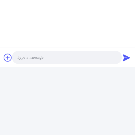
大豆タンパク質とペプチド粉
最良 の 価格 を 入手
する
ソーシャル メディア
Photo
Video Call
迅速な連絡
Audio Call
テレ
86-136-99415698