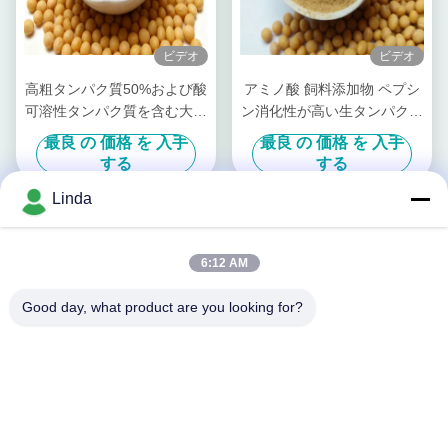
ビデオ
ビデオ
高粗タンパク質50%および酸
アミノ酸 飼料添加物 ペプシ
可溶性タンパク質を含む大豆
ン消化性が高い生タンパク質
タンパク質飼料添加物、チャ
総合的な動物栄養のために
最良 の 価格 を 入手
最良 の 価格 を 入手
ンクペットフードおよび家畜
する
する
飼料用
Linda
6:12 AM
Good day, what product are you looking for?
ビデオ
水産物・飼料用 高消化性の