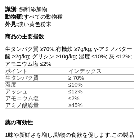
識別
: 飼料添加物
動物類:
すべての動物種
外見:
淡い黄色粉末
商品の主要指数
生タンパク質 ≥70%,有機鉄 ≥7g/kg; γ-アミノバター
酸 ≥2g/kg; グリシン ≥10g/kg; 湿度 ≤10%; 灰 ≤12%;
アモニウム塩 ≤2%
ポイント
インデックス
生タンパク質
≥ 70%
湿度
≤10%
アッシュ
≤12%
アモニウム塩
≤2%
アミノ酸総量
≥45%
薬の有効性
1味や新鮮さを増し,動物の食欲を促します.この製品