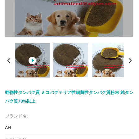
動物性タンパク質 ミコバクテリア性細菌性タンパク質粉末 純タン
パク質70%以上
ブランド名:
AH