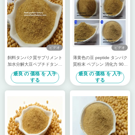
ビデオ
ビデオ
飼料タンパク質サプリメント
薄黄色の豆 peptide タンパク
加水分解大豆ペプチドタンパ
質粉末 ペプシン 消化力 90%
ク質粉末粗タンパク質 50%
以上
最良 の 価格 を 入手
最良 の 価格 を 入手
大豆香り工場
する
する