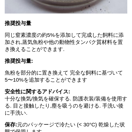
推奨投与量
同じ窒素濃度の約5%を添加して完成した飼料に添
加され,蒸気魚粉や他の動物性タンパク質材料を置
き換えることができます.
推奨投与量:
魚粉を部分的に置き換えて 完全な飼料に基づいて
5〜10%を追加することができます
安全性に関するアドバイス:
十分な換気/換気を確保する. 防護衣装/装備を使用す
る. 目と接触したり,塵を吸うのを避ける. 手洗い後
に手洗い.
保存:
元のパッケージで冷たい (< 30°C) 乾燥した状
態で保管します.