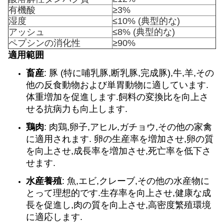
有機酸
≥3%
湿度
≤10% (典型的な)
アッシュ
≤8% (典型的な)
ペプシンの消化性
≥90%
適用範囲
畜産
: 豚 (特に哺乳豚,断乳豚,完成豚),牛,羊,その
他の反食動物および単胃動物に適しています.
体重増加を促進します.飼料の変換比を向上さ
せる抗病力も向上します.
鶏肉
: 肉鶏,卵子,アヒル,ガチョウ,その他の家禽
に適用されます. 卵の生産率を増加させ,卵の質
を向上させ,成長率を増加させ,死亡率を低下さ
せます.
水産養殖
: 魚,エビ,クレーブ,その他の水産物に
とって理想的です.生存率を向上させ,健康な成
長を促進し,肉の質を向上させ,高密度繁殖環境
に適応します.