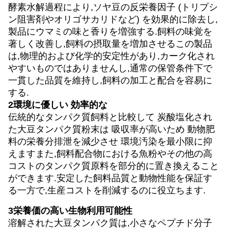
酵素水解過程により,ソヤ豆の反栄養因子 (トリプシ
ン阻害剤やオリゴサカリドなど) を効果的に除去し,
製品にウマミの味と香りを増強する.飼料の味覚を
著しく改善し,飼料の摂取量を増加させるこの製品
は,物理的および化学的安定性があり,カーク化され
やすいものではありませんし,通常の保管条件下で
一貫した品質を維持し,飼料の加工と配合を容易に
する.
2環境に優しい 効率的な
伝統的なタンパク質飼料と比較して 炭酸塩化され
た大豆タンパク質粉末は 吸収率が高いため 動物肥
料の栄養分排泄を減少させ 環境汚染を最小限に抑
えますまた,飼料配合物における魚粉やその他の高
コストのタンパク質原料を部分的に置き換えること
ができます.安定した飼料品質と動物性能を保証す
る一方で,生産コストを削減するのに役立ちます.
3栄養価の高い生物利用可能性
溶解された大豆タンパク質は,小さなペプチド分子