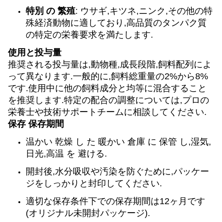
特別 の 繁殖
: ウサギ,キツネ,ニンク,その他の特
殊経済動物に適しており,高品質のタンパク質
の特定の栄養要求を満たします.
使用と投与量
推奨される投与量は,動物種,成長段階,飼料配列によ
って異なります.一般的に,飼料総重量の2%から8%
です.使用中に他の飼料成分と均等に混合すること
を推奨します.特定の配合の調整については,プロの
栄養士や技術サポートチームに相談してください.
保存 保存期間
温かい 乾燥 し た 暖かい 倉庫 に 保管 し,湿気,
日光,高温 を 避ける.
開封後,水分吸収や汚染を防ぐために,パッケー
ジをしっかりと封印してください.
適切な保存条件下での保存期間は12ヶ月です
(オリジナル未開封パッケージ).