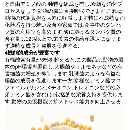
と自由アミノ酸の 独特な組成を有し,複雑な消化プ
ロセスなしで 動物の腸に直接吸収できます.これは
動物の代謝負担を大幅に軽減します特に不成熟な消
化器系を持つ若い家畜や家禽では,食事中のタンパ
ク質の利用率を高めます.酸に溶けるタンパク質の
含有量は12%以上で,栄養素の供給が迅速になりま
す適時な成長と発展を促進する.
4機能的成分が豊富です
有機酸含有量が3%を超えると,この製品は動物の腸
内のpH環境を調節し,大腸菌やサルモネラなどの有
害細菌の増殖を抑制します.乳球菌のような有益な
腸菌の成長を促進します一方,多様なアミノ酸プロ
ファイル (リシン,メチオニン,トレオニンなどの必
須アミノ酸を含む) は包括的な栄養支持を提供しま
す.動物の免疫機能と抗ストレス能力を向上させる.