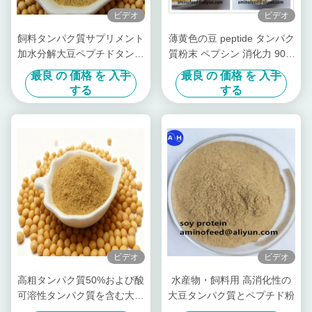
ビデオ
ビデオ
飼料タンパク質サプリメント
薄黄色の豆 peptide タンパク
加水分解大豆ペプチドタンパ
質粉末 ペプシン 消化力 90%
ク質粉末粗タンパク質 50%
以上
最良 の 価格 を 入手
最良 の 価格 を 入手
大豆香り工場
する
する
ビデオ
ビデオ
高粗タンパク質50%および酸
水産物・飼料用 高消化性の
可溶性タンパク質を含む大豆
大豆タンパク質とペプチド粉
タンパク質飼料添加物、チャ