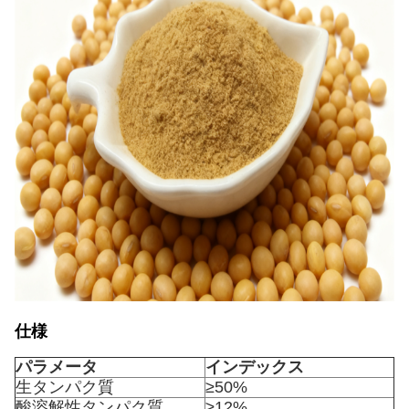
仕様
パラメータ
インデックス
生タンパク質
≥50%
酸溶解性タンパク質
≥12%