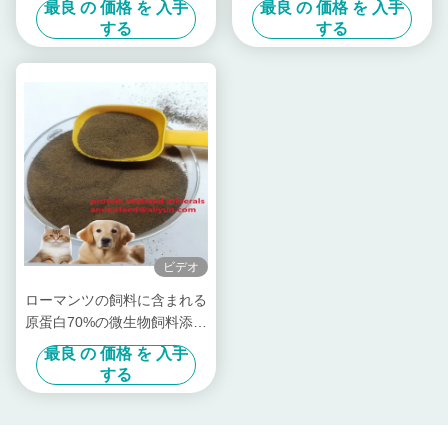
最良 の 価格 を 入手
最良 の 価格 を 入手
ンクペットフードおよび家畜
する
する
飼料用
ビデオ
ローマンツの飼料に含まれる
原蛋白70%の微生物飼料添加
物
最良 の 価格 を 入手
する